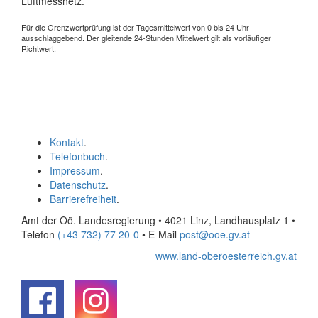
Luftmessnetz.
Für die Grenzwertprüfung ist der Tagesmittelwert von 0 bis 24 Uhr
ausschlaggebend. Der gleitende 24-Stunden Mittelwert gilt als vorläufiger
Richtwert.
Kontakt
.
Telefonbuch
.
Impressum
.
Datenschutz
.
Barrierefreiheit
.
Amt der Oö. Landesregierung • 4021 Linz, Landhausplatz 1
•
Telefon
(+43 732) 77 20-0
• E-Mail
post@ooe.gv.at
www.land-oberoesterreich.gv.at