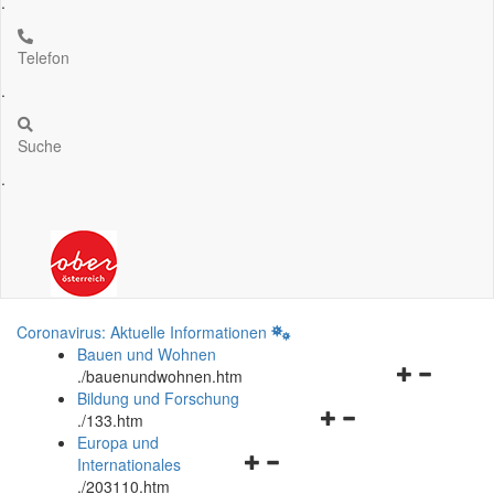
.
Telefon
.
Suche
.
Coronavirus: Aktuelle Informationen
Bauen und Wohnen
Navigationsm
.
/bauenundwohnen.htm
öffnen
Bildung und Forschung
Navigationsmenü
und
.
/133.htm
öffnen
schließen
Europa und
Navigationsmenü
und
Internationales
öffnen
schließen
.
/203110.htm