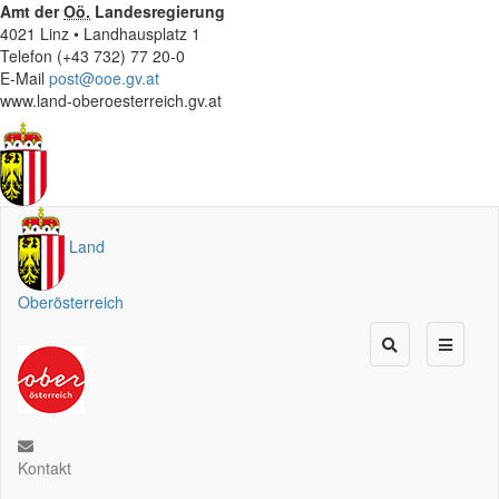
Amt der
Oö.
Landesregierung
4021 Linz • Landhausplatz 1
Telefon (+43 732) 77 20-0
E-Mail
post@ooe.gv.at
www.land-oberoesterreich.gv.at
Land
Oberösterreich
Kontakt