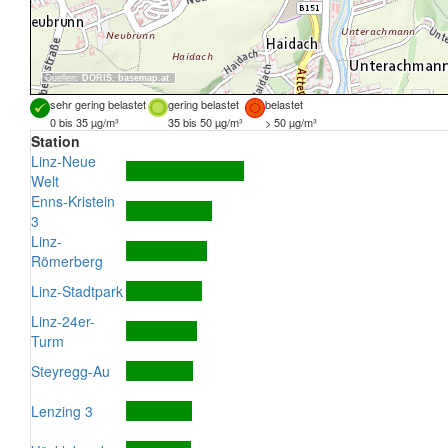
Quellen:
DORIS
,
basemap.at
sehr gering belastet
gering belastet
belastet
0 bis 35 µg/m³
35 bis 50 µg/m³
> 50 µg/m³
Station
Linz-Neue
Welt
Enns-Kristein
3
Linz-
Römerberg
Linz-Stadtpark
Linz-24er-
Turm
Steyregg-Au
Lenzing 3