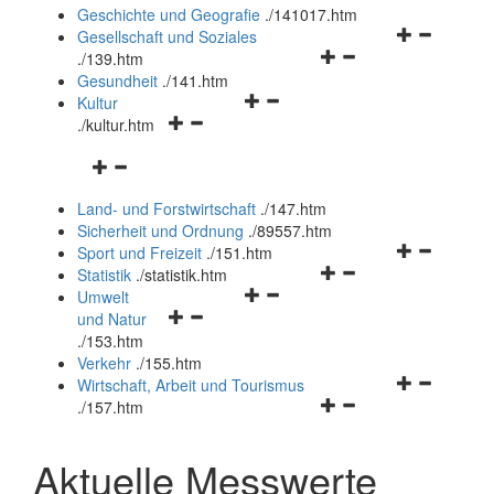
und
Geschichte und Geografie
.
/141017.htm
schließen
Navigationsm
Gesellschaft und Soziales
Navigationsmenü
öffnen
.
/139.htm
öffnen
und
Gesundheit
.
/141.htm
Navigationsmenü
und
schließen
Kultur
Navigationsmenü
öffnen
schließen
.
/kultur.htm
öffnen
und
Navigationsmenü
und
schließen
öffnen
schließen
Land- und Forstwirtschaft
.
/147.htm
und
Sicherheit und Ordnung
.
/89557.htm
schließen
Navigationsm
Sport und Freizeit
.
/151.htm
Navigationsmenü
öffnen
Statistik
.
/statistik.htm
Navigationsmenü
öffnen
und
Umwelt
Navigationsmenü
öffnen
und
schließen
und Natur
öffnen
und
schließen
.
/153.htm
und
schließen
Verkehr
.
/155.htm
schließen
Navigationsm
Wirtschaft, Arbeit und Tourismus
Navigationsmenü
öffnen
.
/157.htm
öffnen
und
und
schließen
Aktuelle Messwerte
schließen