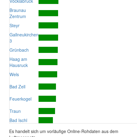
Vöcklabruck
Braunau
Zentrum
Steyr
Gallneukirchen
3
Grünbach
Haag am
Hausruck
Wels
Bad Zell
Feuerkogel
Traun
Bad Ischl
Es handelt sich um vorläufige Online-Rohdaten aus dem