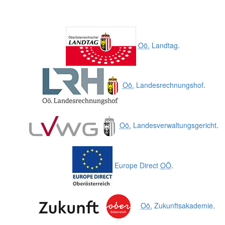
Oö.
Landtag
.
Oö.
Landesrechnungshof
.
Oö.
Landesverwaltungsgericht
.
Europe Direct
OÖ
.
Oö.
Zukunftsakademie
.