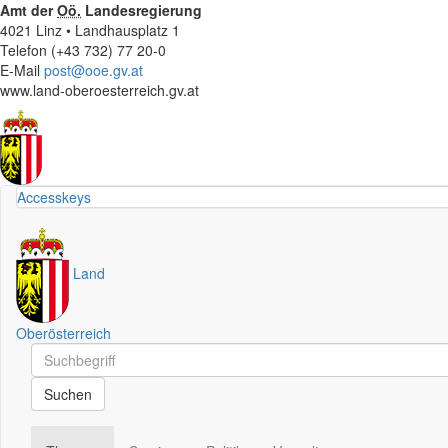
Amt der
Oö.
Landesregierung
4021 Linz • Landhausplatz 1
Telefon (+43 732) 77 20-0
E-Mail
post@ooe.gv.at
www.land-oberoesterreich.gv.at
Accesskeys
Land
Oberösterreich
Schnellsuche
Schnellsuche
Suchen