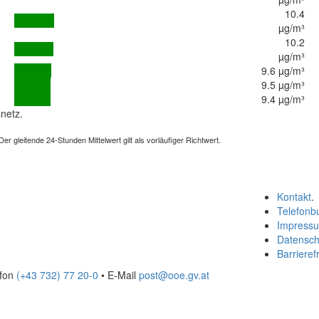
10.4
µg/m³
10.2
µg/m³
9.6 µg/m³
9.5 µg/m³
9.4 µg/m³
netz.
 gleitende 24-Stunden Mittelwert gilt als vorläufiger Richtwert.
Kontakt
.
Telefonb
Impress
Datensch
Barrierefr
efon
(+43 732) 77 20-0
• E-Mail
post@ooe.gv.at