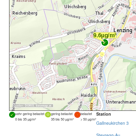
Quellen:
DORIS
,
basemap.at
Station
sehr gering belastet
gering belastet
belastet
0 bis 35 µg/m³
35 bis 50 µg/m³
> 50 µg/m³
Gallneukirchen 3
Steyregg-Au