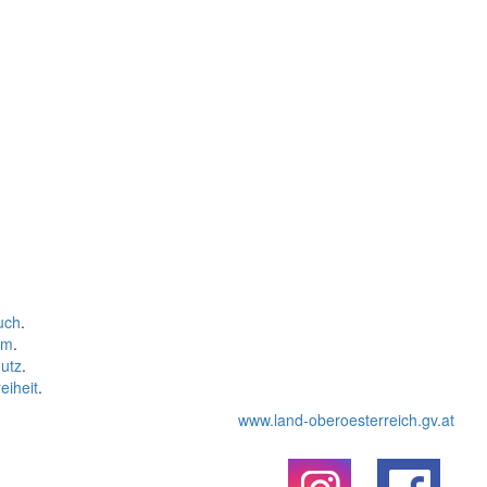
uch
.
um
.
utz
.
eiheit
.
www.land-oberoesterreich.gv.at