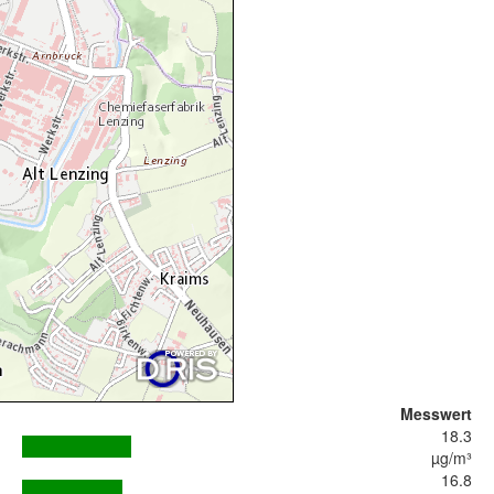
Messwert
18.3
µg/m³
16.8