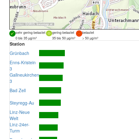
Quellen:
DORIS
,
basemap.at
sehr gering belastet
gering belastet
belastet
0 bis 35 µg/m³
35 bis 50 µg/m³
> 50 µg/m³
Station
Grünbach
Enns-Kristein
3
Gallneukirchen
3
Bad Zell
Steyregg-Au
Linz-Neue
Welt
Linz-24er-
Turm