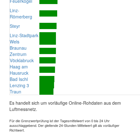
Feuerkogel
Linz-
Römerberg
Steyr
Linz-Stadtpark
Wels
Braunau
Zentrum
Vöcklabruck
Haag am
Hausruck
Bad Ischl
Lenzing 3
Traun
Es handelt sich um vorläufige Online-Rohdaten aus dem
Luftmessnetz.
Für die Grenzwertprüfung ist der Tagesmittelwert von 0 bis 24 Uhr
ausschlaggebend. Der gleitende 24-Stunden Mittelwert gilt als vorläufiger
Richtwert.