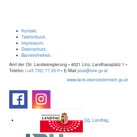
Kontakt
.
Telefonbuch
.
Impressum
.
Datenschutz
.
Barrierefreiheit
.
Amt der Oö. Landesregierung • 4021 Linz, Landhausplatz 1
•
Telefon
(+43 732) 77 20-0
• E-Mail
post@ooe.gv.at
www.land-oberoesterreich.gv.at
.
.
Oö.
Landtag
.