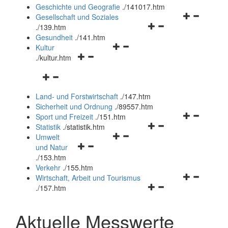
und
Geschichte und Geografie
.
/141017.htm
schließen
Navigationsm
Gesellschaft und Soziales
Navigationsmenü
öffnen
.
/139.htm
öffnen
und
Gesundheit
.
/141.htm
Navigationsmenü
und
schließen
Kultur
Navigationsmenü
öffnen
schließen
.
/kultur.htm
öffnen
und
Navigationsmenü
und
schließen
öffnen
schließen
Land- und Forstwirtschaft
.
/147.htm
und
Sicherheit und Ordnung
.
/89557.htm
schließen
Navigationsm
Sport und Freizeit
.
/151.htm
Navigationsmenü
öffnen
Statistik
.
/statistik.htm
Navigationsmenü
öffnen
und
Umwelt
Navigationsmenü
öffnen
und
schließen
und Natur
öffnen
und
schließen
.
/153.htm
und
schließen
Verkehr
.
/155.htm
schließen
Navigationsm
Wirtschaft, Arbeit und Tourismus
Navigationsmenü
öffnen
.
/157.htm
öffnen
und
und
schließen
Aktuelle Messwerte
schließen