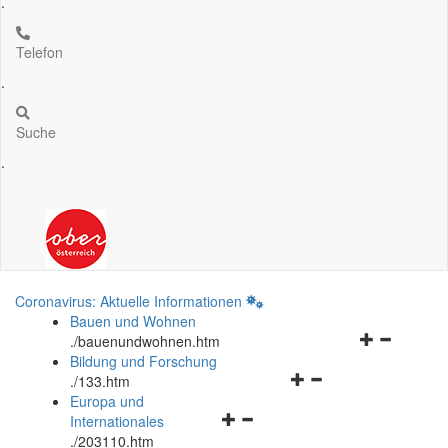
.
Telefon
.
Suche
.
Coronavirus: Aktuelle Informationen
Bauen und Wohnen
Navigationsm
.
/bauenundwohnen.htm
öffnen
Bildung und Forschung
Navigationsmenü
und
.
/133.htm
öffnen
schließen
Europa und
Navigationsmenü
und
Internationales
öffnen
schließen
.
/203110.htm