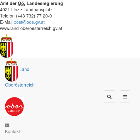
Amt der
Oö.
Landesregierung
4021 Linz • Landhausplatz 1
Telefon (+43 732) 77 20-0
E-Mail
post@ooe.gv.at
www.land-oberoesterreich.gv.at
Land
Oberösterreich
Kontakt