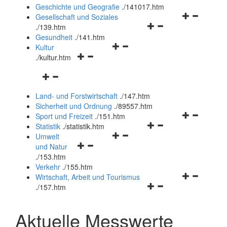
und
Geschichte und Geografie
.
/141017.htm
schließen
Navigationsm
Gesellschaft und Soziales
Navigationsmenü
öffnen
.
/139.htm
öffnen
und
Gesundheit
.
/141.htm
Navigationsmenü
und
schließen
Kultur
Navigationsmenü
öffnen
schließen
.
/kultur.htm
öffnen
und
Navigationsmenü
und
schließen
öffnen
schließen
Land- und Forstwirtschaft
.
/147.htm
und
Sicherheit und Ordnung
.
/89557.htm
schließen
Navigationsm
Sport und Freizeit
.
/151.htm
Navigationsmenü
öffnen
Statistik
.
/statistik.htm
Navigationsmenü
öffnen
und
Umwelt
Navigationsmenü
öffnen
und
schließen
und Natur
öffnen
und
schließen
.
/153.htm
und
schließen
Verkehr
.
/155.htm
schließen
Navigationsm
Wirtschaft, Arbeit und Tourismus
Navigationsmenü
öffnen
.
/157.htm
öffnen
und
und
schließen
Aktuelle Messwerte
schließen