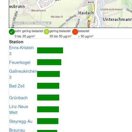
Quellen:
DORIS
,
basemap.at
sehr gering belastet
gering belastet
belastet
0 bis 35 µg/m³
35 bis 50 µg/m³
> 50 µg/m³
Station
Enns-Kristein
3
Feuerkogel
Gallneukirchen
3
Bad Zell
Grünbach
Linz-Neue
Welt
Steyregg-Au
Braunau