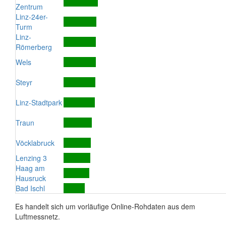
Zentrum
Linz-24er-
Turm
Linz-
Römerberg
Wels
Steyr
Linz-Stadtpark
Traun
Vöcklabruck
Lenzing 3
Haag am
Hausruck
Bad Ischl
Es handelt sich um vorläufige Online-Rohdaten aus dem
Luftmessnetz.