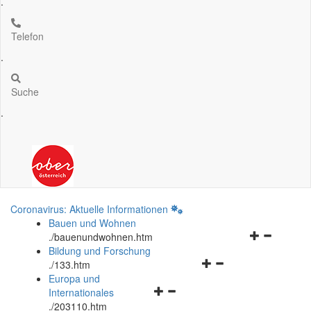
.
Telefon
.
Suche
.
Coronavirus: Aktuelle Informationen
Bauen und Wohnen
Navigationsm
.
/bauenundwohnen.htm
öffnen
Bildung und Forschung
Navigationsmenü
und
.
/133.htm
öffnen
schließen
Europa und
Navigationsmenü
und
Internationales
öffnen
schließen
.
/203110.htm