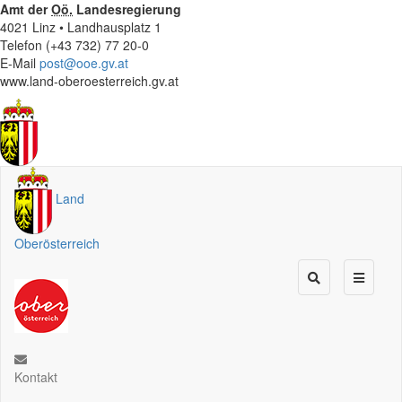
Amt der
Oö.
Landesregierung
4021 Linz • Landhausplatz 1
Telefon (+43 732) 77 20-0
E-Mail
post@ooe.gv.at
www.land-oberoesterreich.gv.at
Land
Oberösterreich
Kontakt