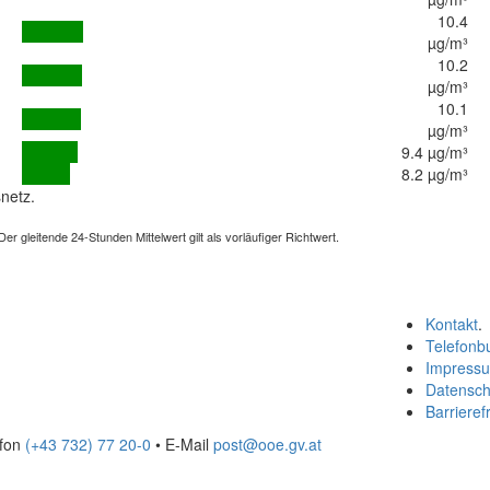
10.4
µg/m³
10.2
µg/m³
10.1
µg/m³
9.4 µg/m³
8.2 µg/m³
netz.
 gleitende 24-Stunden Mittelwert gilt als vorläufiger Richtwert.
Kontakt
.
Telefonb
Impress
Datensch
Barrierefr
efon
(+43 732) 77 20-0
• E-Mail
post@ooe.gv.at