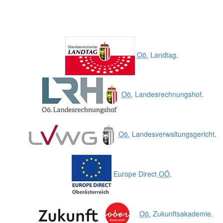
Oö.
Landtag
.
Oö.
Landesrechnungshof
.
Oö.
Landesverwaltungsgericht
.
Europe Direct
OÖ
.
Oö.
Zukunftsakademie
.