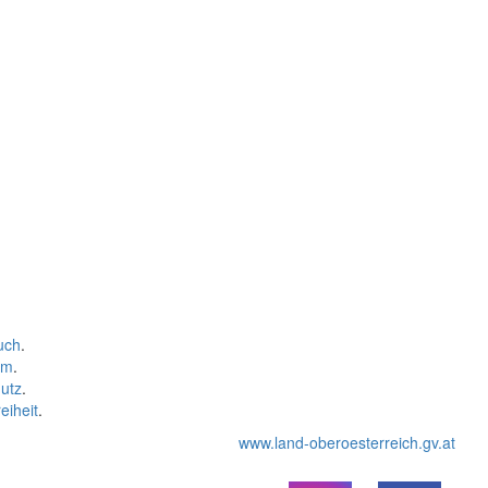
uch
.
um
.
utz
.
eiheit
.
www.land-oberoesterreich.gv.at