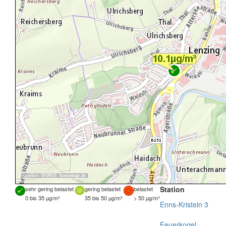
Quellen:
DORIS
,
basemap.at
Station
sehr gering belastet
gering belastet
belastet
0 bis 35 µg/m³
35 bis 50 µg/m³
> 50 µg/m³
Enns-Kristein 3
Feuerkogel