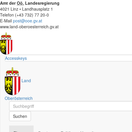
Amt der
Oö.
Landesregierung
4021 Linz • Landhausplatz 1
Telefon (+43 732) 77 20-0
E-Mail
post@ooe.gv.at
www.land-oberoesterreich.gv.at
Accesskeys
Land
Oberösterreich
Schnellsuche
Schnellsuche
Suchen