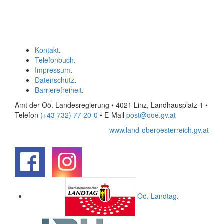
Kontakt
.
Telefonbuch
.
Impressum
.
Datenschutz
.
Barrierefreiheit
.
Amt der Oö. Landesregierung • 4021 Linz, Landhausplatz 1
•
Telefon
(+43 732) 77 20-0
• E-Mail
post@ooe.gv.at
www.land-oberoesterreich.gv.at
.
.
Oö.
Landtag
.