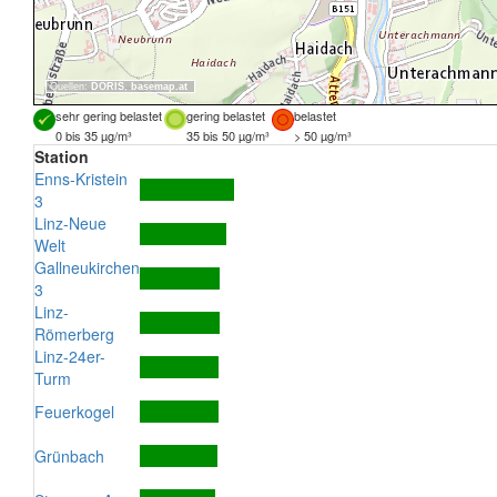
Quellen:
DORIS
,
basemap.at
sehr gering belastet
gering belastet
belastet
0 bis 35 µg/m³
35 bis 50 µg/m³
> 50 µg/m³
Station
Enns-Kristein
3
Linz-Neue
Welt
Gallneukirchen
3
Linz-
Römerberg
Linz-24er-
Turm
Feuerkogel
Grünbach