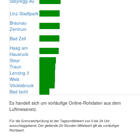
Steyregg-Au
Linz-Stadtpark
Braunau
Zentrum
Bad Zell
Haag am
Hausruck
Steyr
Traun
Lenzing 3
Wels
Vöcklabruck
Bad Ischl
Es handelt sich um vorläufige Online-Rohdaten aus dem
Luftmessnetz.
Für die Grenzwertprüfung ist der Tagesmittelwert von 0 bis 24 Uhr
ausschlaggebend. Der gleitende 24-Stunden Mittelwert gilt als vorläufiger
Richtwert.