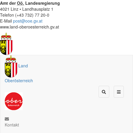
Amt der
Oö.
Landesregierung
4021 Linz • Landhausplatz 1
Telefon (+43 732) 77 20-0
E-Mail
post@ooe.gv.at
www.land-oberoesterreich.gv.at
Land
Oberösterreich
Kontakt