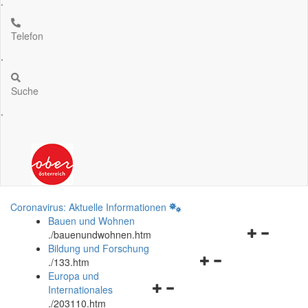
.
Telefon
.
Suche
.
Coronavirus: Aktuelle Informationen
Bauen und Wohnen
Navigationsm
.
/bauenundwohnen.htm
öffnen
Bildung und Forschung
Navigationsmenü
und
.
/133.htm
öffnen
schließen
Europa und
Navigationsmenü
und
Internationales
öffnen
schließen
.
/203110.htm