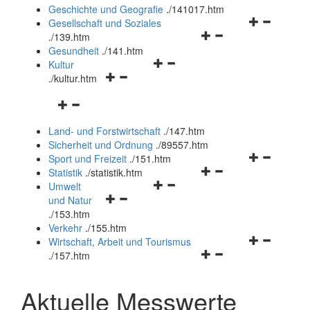
und
Geschichte und Geografie
.
/141017.htm
schließen
Navigationsm
Gesellschaft und Soziales
Navigationsmenü
öffnen
.
/139.htm
öffnen
und
Gesundheit
.
/141.htm
Navigationsmenü
und
schließen
Kultur
Navigationsmenü
öffnen
schließen
.
/kultur.htm
öffnen
und
Navigationsmenü
und
schließen
öffnen
schließen
Land- und Forstwirtschaft
.
/147.htm
und
Sicherheit und Ordnung
.
/89557.htm
schließen
Navigationsm
Sport und Freizeit
.
/151.htm
Navigationsmenü
öffnen
Statistik
.
/statistik.htm
Navigationsmenü
öffnen
und
Umwelt
Navigationsmenü
öffnen
und
schließen
und Natur
öffnen
und
schließen
.
/153.htm
und
schließen
Verkehr
.
/155.htm
schließen
Navigationsm
Wirtschaft, Arbeit und Tourismus
Navigationsmenü
öffnen
.
/157.htm
öffnen
und
und
schließen
Aktuelle Messwerte
schließen