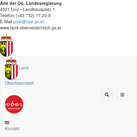
Amt der
Oö.
Landesregierung
4021 Linz • Landhausplatz 1
Telefon (+43 732) 77 20-0
E-Mail
post@ooe.gv.at
www.land-oberoesterreich.gv.at
Land
Oberösterreich
Kontakt