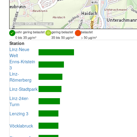
Quellen:
DORIS
,
basemap.at
sehr gering belastet
gering belastet
belastet
0 bis 35 µg/m³
35 bis 50 µg/m³
> 50 µg/m³
Station
Linz-Neue
Welt
Enns-Kristein
3
Linz-
Römerberg
Linz-Stadtpark
Linz-24er-
Turm
Lenzing 3
Vöcklabruck