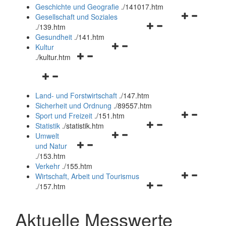
und
Geschichte und Geografie
.
/141017.htm
schließen
Navigationsm
Gesellschaft und Soziales
Navigationsmenü
öffnen
.
/139.htm
öffnen
und
Gesundheit
.
/141.htm
Navigationsmenü
und
schließen
Kultur
Navigationsmenü
öffnen
schließen
.
/kultur.htm
öffnen
und
Navigationsmenü
und
schließen
öffnen
schließen
Land- und Forstwirtschaft
.
/147.htm
und
Sicherheit und Ordnung
.
/89557.htm
schließen
Navigationsm
Sport und Freizeit
.
/151.htm
Navigationsmenü
öffnen
Statistik
.
/statistik.htm
Navigationsmenü
öffnen
und
Umwelt
Navigationsmenü
öffnen
und
schließen
und Natur
öffnen
und
schließen
.
/153.htm
und
schließen
Verkehr
.
/155.htm
schließen
Navigationsm
Wirtschaft, Arbeit und Tourismus
Navigationsmenü
öffnen
.
/157.htm
öffnen
und
und
schließen
Aktuelle Messwerte
schließen