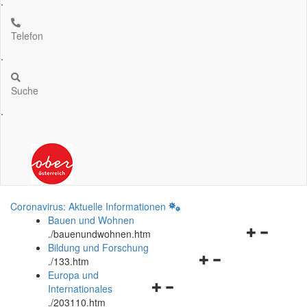
.
Telefon
.
Suche
.
Coronavirus: Aktuelle Informationen
Bauen und Wohnen
Navigationsm
.
/bauenundwohnen.htm
öffnen
Bildung und Forschung
Navigationsmenü
und
.
/133.htm
öffnen
schließen
Europa und
Navigationsmenü
und
Internationales
öffnen
schließen
.
/203110.htm