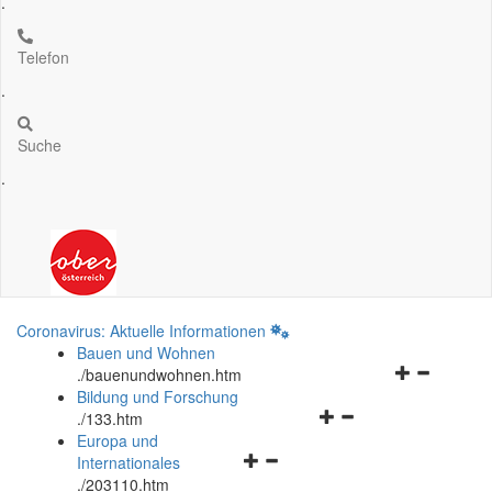
.
Telefon
.
Suche
.
Coronavirus: Aktuelle Informationen
Bauen und Wohnen
Navigationsm
.
/bauenundwohnen.htm
öffnen
Bildung und Forschung
Navigationsmenü
und
.
/133.htm
öffnen
schließen
Europa und
Navigationsmenü
und
Internationales
öffnen
schließen
.
/203110.htm