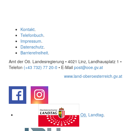
Kontakt
.
Telefonbuch
.
Impressum
.
Datenschutz
.
Barrierefreiheit
.
Amt der Oö. Landesregierung • 4021 Linz, Landhausplatz 1
•
Telefon
(+43 732) 77 20-0
• E-Mail
post@ooe.gv.at
www.land-oberoesterreich.gv.at
.
.
Oö.
Landtag
.