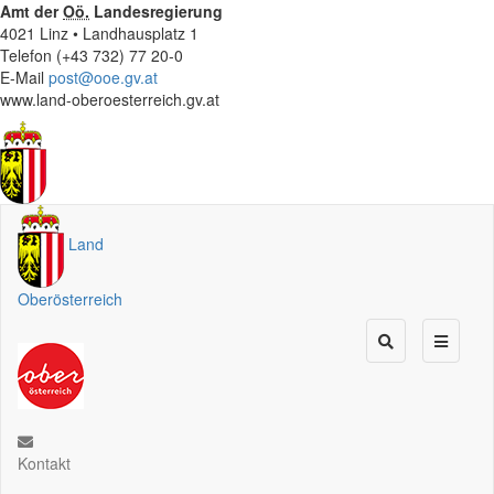
Amt der
Oö.
Landesregierung
4021 Linz • Landhausplatz 1
Telefon (+43 732) 77 20-0
E-Mail
post@ooe.gv.at
www.land-oberoesterreich.gv.at
Land
Oberösterreich
Kontakt