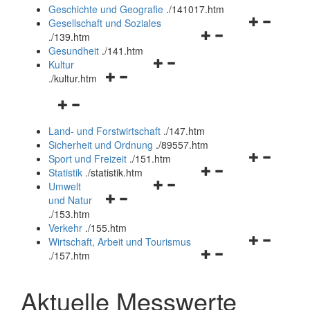
und
Geschichte und Geografie
.
/141017.htm
schließen
Navigationsm
Gesellschaft und Soziales
Navigationsmenü
öffnen
.
/139.htm
öffnen
und
Gesundheit
.
/141.htm
Navigationsmenü
und
schließen
Kultur
Navigationsmenü
öffnen
schließen
.
/kultur.htm
öffnen
und
Navigationsmenü
und
schließen
öffnen
schließen
Land- und Forstwirtschaft
.
/147.htm
und
Sicherheit und Ordnung
.
/89557.htm
schließen
Navigationsm
Sport und Freizeit
.
/151.htm
Navigationsmenü
öffnen
Statistik
.
/statistik.htm
Navigationsmenü
öffnen
und
Umwelt
Navigationsmenü
öffnen
und
schließen
und Natur
öffnen
und
schließen
.
/153.htm
und
schließen
Verkehr
.
/155.htm
schließen
Navigationsm
Wirtschaft, Arbeit und Tourismus
Navigationsmenü
öffnen
.
/157.htm
öffnen
und
und
schließen
Aktuelle Messwerte
schließen