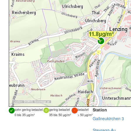
Quellen:
DORIS
,
basemap.at
Station
sehr gering belastet
gering belastet
belastet
0 bis 35 µg/m³
35 bis 50 µg/m³
> 50 µg/m³
Gallneukirchen 3
Steyregg-Au