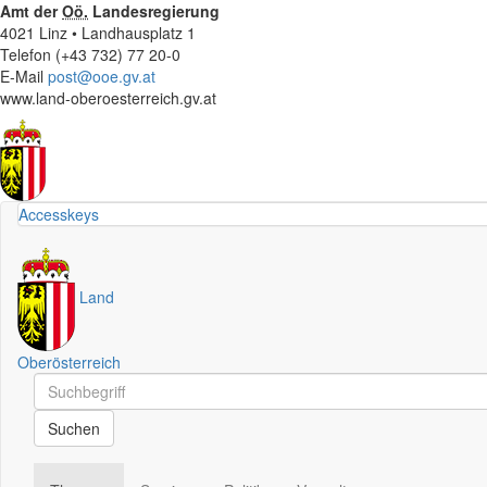
Amt der
Oö.
Landesregierung
4021 Linz • Landhausplatz 1
Telefon (+43 732) 77 20-0
E-Mail
post@ooe.gv.at
www.land-oberoesterreich.gv.at
Accesskeys
Land
Oberösterreich
Schnellsuche
Schnellsuche
Suchen