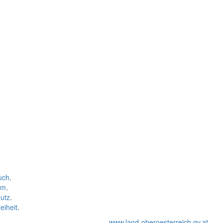
uch
.
um
.
utz
.
eiheit
.
www.land-oberoesterreich.gv.at