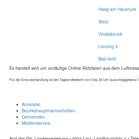
Haag am Hausruck
Steyr
Vöcklabruck
Lenzing 3
Bad Ischl
Es handelt sich um vorläufige Online-Rohdaten aus dem Luftmess
Für die Grenzwertprüfung ist der Tagesmittelwert von 0 bis 24 Uhr ausschlaggebend. Der
Amtstafel
.
Bezirkshauptmannschaften
.
Gemeinden
.
Medienservice
.
Amt der Oö. Landesregierung • 4021 Linz, Landhausplatz 1
• Tel