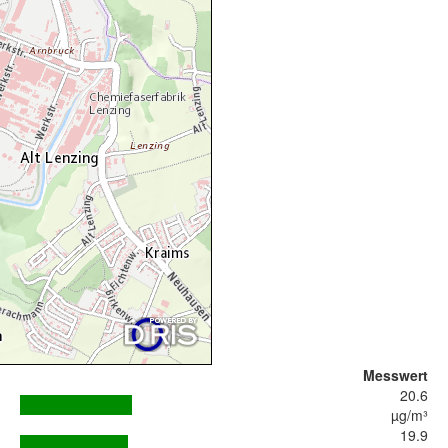
Messwert
20.6
µg/m³
19.9