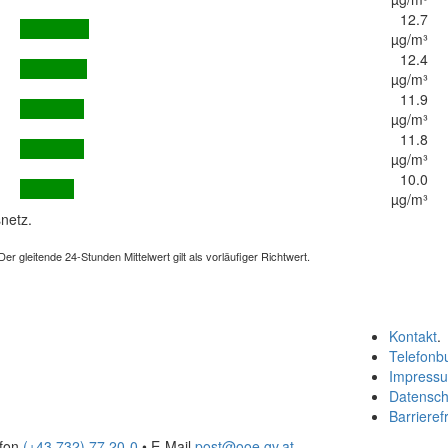
12.7
µg/m³
12.4
µg/m³
11.9
µg/m³
11.8
µg/m³
10.0
µg/m³
netz.
 gleitende 24-Stunden Mittelwert gilt als vorläufiger Richtwert.
Kontakt
.
Telefonb
Impress
Datensch
Barrierefr
efon
(+43 732) 77 20-0
• E-Mail
post@ooe.gv.at