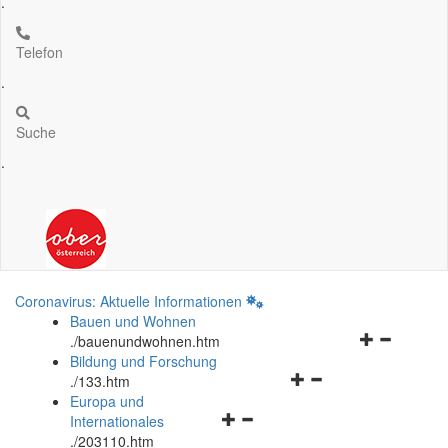
.
Telefon
.
Suche
.
Coronavirus: Aktuelle Informationen
Bauen und Wohnen
Navigationsm
.
/bauenundwohnen.htm
öffnen
Bildung und Forschung
Navigationsmenü
und
.
/133.htm
öffnen
schließen
Europa und
Navigationsmenü
und
Internationales
öffnen
schließen
.
/203110.htm