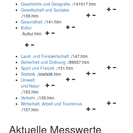
und
Geschichte und Geografie
.
/141017.htm
schließen
Navigationsm
Gesellschaft und Soziales
Navigationsmenü
öffnen
.
/139.htm
öffnen
und
Gesundheit
.
/141.htm
Navigationsmenü
und
schließen
Kultur
Navigationsmenü
öffnen
schließen
.
/kultur.htm
öffnen
und
Navigationsmenü
und
schließen
öffnen
schließen
Land- und Forstwirtschaft
.
/147.htm
und
Sicherheit und Ordnung
.
/89557.htm
schließen
Navigationsm
Sport und Freizeit
.
/151.htm
Navigationsmenü
öffnen
Statistik
.
/statistik.htm
Navigationsmenü
öffnen
und
Umwelt
Navigationsmenü
öffnen
und
schließen
und Natur
öffnen
und
schließen
.
/153.htm
und
schließen
Verkehr
.
/155.htm
schließen
Navigationsm
Wirtschaft, Arbeit und Tourismus
Navigationsmenü
öffnen
.
/157.htm
öffnen
und
und
schließen
Aktuelle Messwerte
schließen