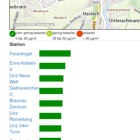
Quellen:
DORIS
,
basemap.at
sehr gering belastet
gering belastet
belastet
0 bis 35 µg/m³
35 bis 50 µg/m³
> 50 µg/m³
Station
Feuerkogel
Enns-Kristein
3
Linz-Neue
Welt
Gallneukirchen
3
Braunau
Zentrum
Linz-
Römerberg
Linz-24er-
Turm