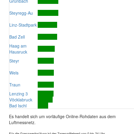
Grünbach
Steyregg-Au
Linz-Stadtpark
Bad Zell
Haag am
Hausruck
Steyr
Wels
Traun
Lenzing 3
Vöcklabruck
Bad Ischl
Es handelt sich um vorläufige Online-Rohdaten aus dem
Luftmessnetz.
Für die Grenzwertprüfung ist der Tagesmittelwert von 0 bis 24 Uhr