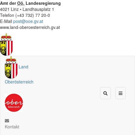
Amt der
Oö.
Landesregierung
4021 Linz • Landhausplatz 1
Telefon (+43 732) 77 20-0
E-Mail
post@ooe.gv.at
www.land-oberoesterreich.gv.at
Land
Oberösterreich
Kontakt