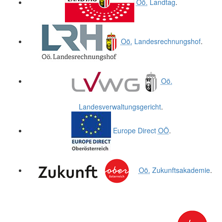
Oö.
Landtag
.
Oö.
Landesrechnungshof
.
Oö.
Landesverwaltungsgericht
.
Europe Direct
OÖ
.
Oö.
Zukunftsakademie
.