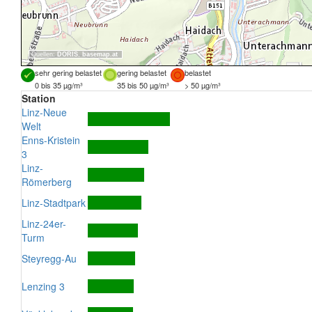
Quellen:
DORIS
,
basemap.at
sehr gering belastet
gering belastet
belastet
0 bis 35 µg/m³
35 bis 50 µg/m³
> 50 µg/m³
Station
Linz-Neue
Welt
Enns-Kristein
3
Linz-
Römerberg
Linz-Stadtpark
Linz-24er-
Turm
Steyregg-Au
Lenzing 3