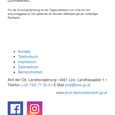
Luftmessnetz.
Für die Grenzwertprüfung ist der Tagesmittelwert von 0 bis 24 Uhr
ausschlaggebend. Der gleitende 24-Stunden Mittelwert gilt als vorläufiger
Richtwert.
Kontakt
.
Telefonbuch
.
Impressum
.
Datenschutz
.
Barrierefreiheit
.
Amt der Oö. Landesregierung • 4021 Linz, Landhausplatz 1
•
Telefon
(+43 732) 77 20-0
• E-Mail
post@ooe.gv.at
www.land-oberoesterreich.gv.at