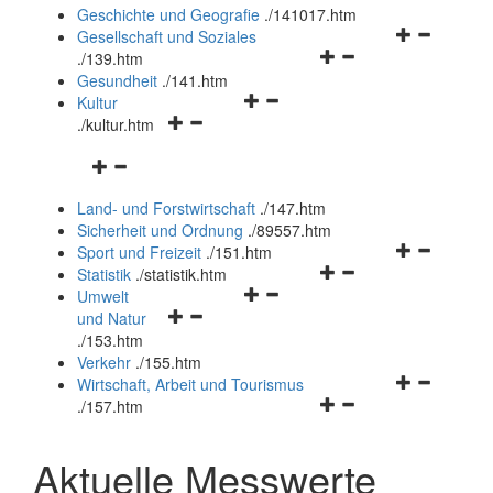
und
Geschichte und Geografie
.
/141017.htm
schließen
Navigationsm
Gesellschaft und Soziales
Navigationsmenü
öffnen
.
/139.htm
öffnen
und
Gesundheit
.
/141.htm
Navigationsmenü
und
schließen
Kultur
Navigationsmenü
öffnen
schließen
.
/kultur.htm
öffnen
und
Navigationsmenü
und
schließen
öffnen
schließen
Land- und Forstwirtschaft
.
/147.htm
und
Sicherheit und Ordnung
.
/89557.htm
schließen
Navigationsm
Sport und Freizeit
.
/151.htm
Navigationsmenü
öffnen
Statistik
.
/statistik.htm
Navigationsmenü
öffnen
und
Umwelt
Navigationsmenü
öffnen
und
schließen
und Natur
öffnen
und
schließen
.
/153.htm
und
schließen
Verkehr
.
/155.htm
schließen
Navigationsm
Wirtschaft, Arbeit und Tourismus
Navigationsmenü
öffnen
.
/157.htm
öffnen
und
und
schließen
Aktuelle Messwerte
schließen