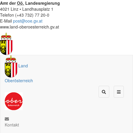
Amt der
Oö.
Landesregierung
4021 Linz • Landhausplatz 1
Telefon (+43 732) 77 20-0
E-Mail
post@ooe.gv.at
www.land-oberoesterreich.gv.at
Land
Oberösterreich
Kontakt