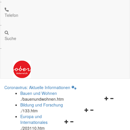
.
Telefon
.
Suche
.
Coronavirus: Aktuelle Informationen
Bauen und Wohnen
Navigationsm
.
/bauenundwohnen.htm
öffnen
Bildung und Forschung
Navigationsmenü
und
.
/133.htm
öffnen
schließen
Europa und
Navigationsmenü
und
Internationales
öffnen
schließen
.
/203110.htm