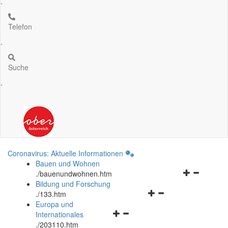
.
Telefon
.
Suche
.
Coronavirus: Aktuelle Informationen
Bauen und Wohnen
Navigationsm
.
/bauenundwohnen.htm
öffnen
Bildung und Forschung
Navigationsmenü
und
.
/133.htm
öffnen
schließen
Europa und
Navigationsmenü
und
Internationales
öffnen
schließen
.
/203110.htm