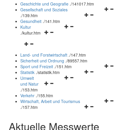
und
Geschichte und Geografie
.
/141017.htm
schließen
Navigationsm
Gesellschaft und Soziales
Navigationsmenü
öffnen
.
/139.htm
öffnen
und
Gesundheit
.
/141.htm
Navigationsmenü
und
schließen
Kultur
Navigationsmenü
öffnen
schließen
.
/kultur.htm
öffnen
und
Navigationsmenü
und
schließen
öffnen
schließen
Land- und Forstwirtschaft
.
/147.htm
und
Sicherheit und Ordnung
.
/89557.htm
schließen
Navigationsm
Sport und Freizeit
.
/151.htm
Navigationsmenü
öffnen
Statistik
.
/statistik.htm
Navigationsmenü
öffnen
und
Umwelt
Navigationsmenü
öffnen
und
schließen
und Natur
öffnen
und
schließen
.
/153.htm
und
schließen
Verkehr
.
/155.htm
schließen
Navigationsm
Wirtschaft, Arbeit und Tourismus
Navigationsmenü
öffnen
.
/157.htm
öffnen
und
und
schließen
Aktuelle Messwerte
schließen