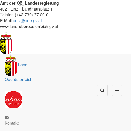
Amt der
Oö.
Landesregierung
4021 Linz • Landhausplatz 1
Telefon (+43 732) 77 20-0
E-Mail
post@ooe.gv.at
www.land-oberoesterreich.gv.at
Land
Oberösterreich
Kontakt