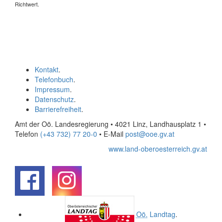
Richtwert.
Kontakt
.
Telefonbuch
.
Impressum
.
Datenschutz
.
Barrierefreiheit
.
Amt der Oö. Landesregierung • 4021 Linz, Landhausplatz 1
•
Telefon
(+43 732) 77 20-0
• E-Mail
post@ooe.gv.at
www.land-oberoesterreich.gv.at
.
.
Oö.
Landtag
.