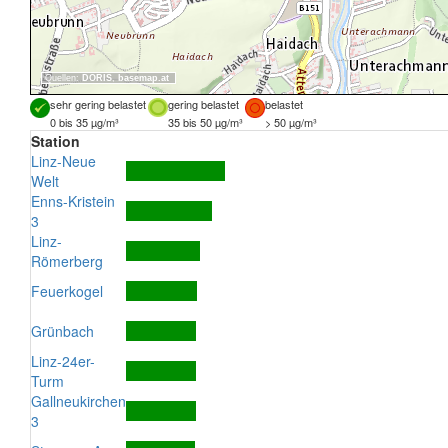
Quellen:
DORIS
,
basemap.at
sehr gering belastet
gering belastet
belastet
0 bis 35 µg/m³
35 bis 50 µg/m³
> 50 µg/m³
Station
Linz-Neue
Welt
Enns-Kristein
3
Linz-
Römerberg
Feuerkogel
Grünbach
Linz-24er-
Turm
Gallneukirchen
3