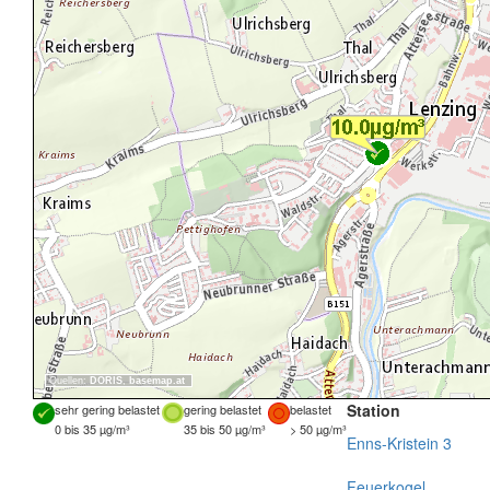
Quellen:
DORIS
,
basemap.at
Station
sehr gering belastet
gering belastet
belastet
0 bis 35 µg/m³
35 bis 50 µg/m³
> 50 µg/m³
Enns-Kristein 3
Feuerkogel