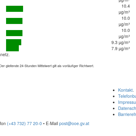
10.4
µg/m³
10.0
µg/m³
10.0
µg/m³
9.3 µg/m³
7.9 µg/m³
netz.
 gleitende 24-Stunden Mittelwert gilt als vorläufiger Richtwert.
Kontakt
.
Telefonb
Impress
Datensch
Barrierefr
efon
(+43 732) 77 20-0
• E-Mail
post@ooe.gv.at