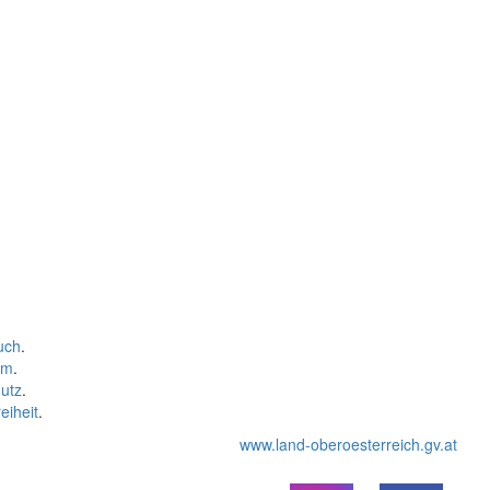
uch
.
um
.
utz
.
eiheit
.
www.land-oberoesterreich.gv.at