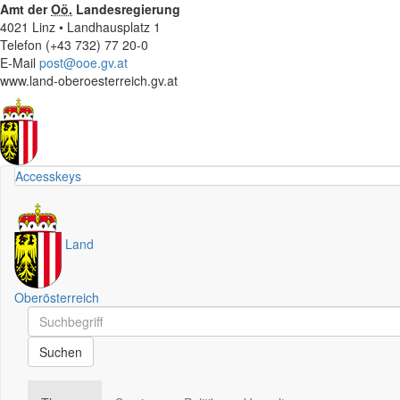
Amt der
Oö.
Landesregierung
4021 Linz • Landhausplatz 1
Telefon (+43 732) 77 20-0
E-Mail
post@ooe.gv.at
www.land-oberoesterreich.gv.at
Accesskeys
Land
Oberösterreich
Schnellsuche
Schnellsuche
Suchen