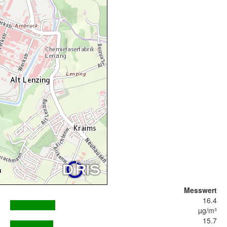
Messwert
16.4
µg/m³
15.7