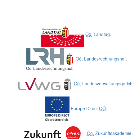
Oö.
Landtag
.
Oö.
Landesrechnungshof
.
Oö.
Landesverwaltungsgericht
.
Europe Direct
OÖ
.
Oö.
Zukunftsakademie
.