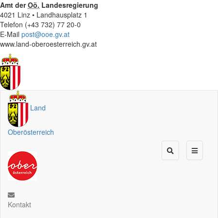
Amt der
Oö.
Landesregierung
4021 Linz • Landhausplatz 1
Telefon (+43 732) 77 20-0
E-Mail
post@ooe.gv.at
www.land-oberoesterreich.gv.at
Land
Oberösterreich
Kontakt