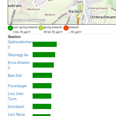
Quellen:
DORIS
,
basemap.at
sehr gering belastet
gering belastet
belastet
0 bis 35 µg/m³
35 bis 50 µg/m³
> 50 µg/m³
Station
Gallneukirchen
3
Steyregg-Au
Enns-Kristein
3
Bad Zell
Feuerkogel
Linz-24er-
Turm
Grünbach
Linz-Neue