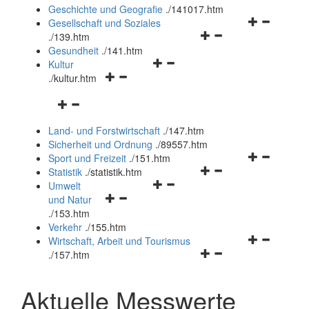
und
Geschichte und Geografie
.
/141017.htm
schließen
Navigationsm
Gesellschaft und Soziales
Navigationsmenü
öffnen
.
/139.htm
öffnen
und
Gesundheit
.
/141.htm
Navigationsmenü
und
schließen
Kultur
Navigationsmenü
öffnen
schließen
.
/kultur.htm
öffnen
und
Navigationsmenü
und
schließen
öffnen
schließen
Land- und Forstwirtschaft
.
/147.htm
und
Sicherheit und Ordnung
.
/89557.htm
schließen
Navigationsm
Sport und Freizeit
.
/151.htm
Navigationsmenü
öffnen
Statistik
.
/statistik.htm
Navigationsmenü
öffnen
und
Umwelt
Navigationsmenü
öffnen
und
schließen
und Natur
öffnen
und
schließen
.
/153.htm
und
schließen
Verkehr
.
/155.htm
schließen
Navigationsm
Wirtschaft, Arbeit und Tourismus
Navigationsmenü
öffnen
.
/157.htm
öffnen
und
und
schließen
Aktuelle Messwerte
schließen