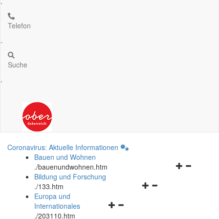
.
Telefon
.
Suche
.
Coronavirus: Aktuelle Informationen
Bauen und Wohnen
Navigationsm
.
/bauenundwohnen.htm
öffnen
Bildung und Forschung
Navigationsmenü
und
.
/133.htm
öffnen
schließen
Europa und
Navigationsmenü
und
Internationales
öffnen
schließen
.
/203110.htm