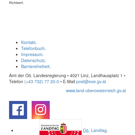
Richtwert.
Kontakt
.
Telefonbuch
.
Impressum
.
Datenschutz
.
Barrierefreiheit
.
Amt der Oö. Landesregierung • 4021 Linz, Landhausplatz 1
•
Telefon
(+43 732) 77 20-0
• E-Mail
post@ooe.gv.at
www.land-oberoesterreich.gv.at
.
.
Oö.
Landtag
.