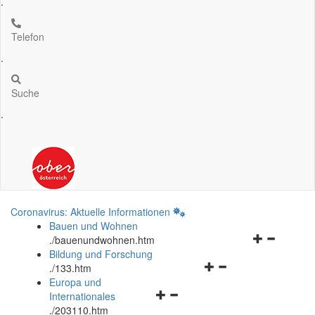
.
Telefon
.
Suche
.
Coronavirus: Aktuelle Informationen
Bauen und Wohnen
Navigationsm
.
/bauenundwohnen.htm
öffnen
Bildung und Forschung
Navigationsmenü
und
.
/133.htm
öffnen
schließen
Europa und
Navigationsmenü
und
Internationales
öffnen
schließen
.
/203110.htm