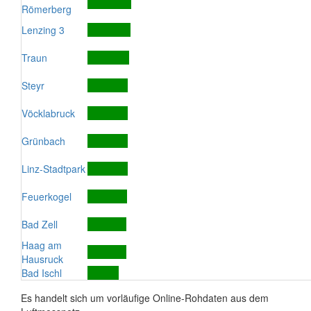
Römerberg
Lenzing 3
Traun
Steyr
Vöcklabruck
Grünbach
Linz-Stadtpark
Feuerkogel
Bad Zell
Haag am
Hausruck
Bad Ischl
Es handelt sich um vorläufige Online-Rohdaten aus dem