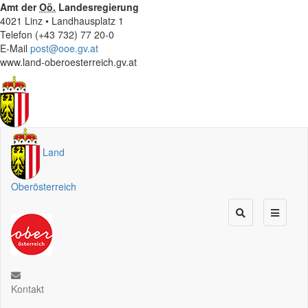
Amt der
Oö.
Landesregierung
4021 Linz • Landhausplatz 1
Telefon (+43 732) 77 20-0
E-Mail
post@ooe.gv.at
www.land-oberoesterreich.gv.at
Land
Oberösterreich
Kontakt