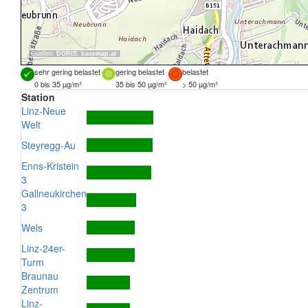
Quellen:
DORIS
,
basemap.at
sehr gering belastet
gering belastet
belastet
0 bis 35 µg/m³
35 bis 50 µg/m³
> 50 µg/m³
Station
Linz-Neue
Welt
Steyregg-Au
Enns-Kristein
3
Gallneukirchen
3
Wels
Linz-24er-
Turm
Braunau
Zentrum
Linz-