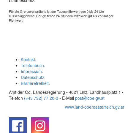
Luftmessnetz.
Für die Grenzwertprüfung ist der Tagesmittelwert von 0 bis 24 Uhr
ausschlaggebend. Der gleitende 24-Stunden Mittelwert gilt als vorläufiger
Richtwert.
Kontakt
.
Telefonbuch
.
Impressum
.
Datenschutz
.
Barrierefreiheit
.
Amt der Oö. Landesregierung • 4021 Linz, Landhausplatz 1
•
Telefon
(+43 732) 77 20-0
• E-Mail
post@ooe.gv.at
www.land-oberoesterreich.gv.at