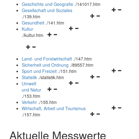
und
Geschichte und Geografie
.
/141017.htm
schließen
Navigationsm
Gesellschaft und Soziales
Navigationsmenü
öffnen
.
/139.htm
öffnen
und
Gesundheit
.
/141.htm
Navigationsmenü
und
schließen
Kultur
Navigationsmenü
öffnen
schließen
.
/kultur.htm
öffnen
und
Navigationsmenü
und
schließen
öffnen
schließen
Land- und Forstwirtschaft
.
/147.htm
und
Sicherheit und Ordnung
.
/89557.htm
schließen
Navigationsm
Sport und Freizeit
.
/151.htm
Navigationsmenü
öffnen
Statistik
.
/statistik.htm
Navigationsmenü
öffnen
und
Umwelt
Navigationsmenü
öffnen
und
schließen
und Natur
öffnen
und
schließen
.
/153.htm
und
schließen
Verkehr
.
/155.htm
schließen
Navigationsm
Wirtschaft, Arbeit und Tourismus
Navigationsmenü
öffnen
.
/157.htm
öffnen
und
und
schließen
Aktuelle Messwerte
schließen