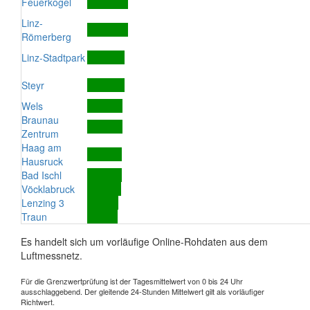
Feuerkogel
Linz-
Römerberg
Linz-Stadtpark
Steyr
Wels
Braunau
Zentrum
Haag am
Hausruck
Bad Ischl
Vöcklabruck
Lenzing 3
Traun
Es handelt sich um vorläufige Online-Rohdaten aus dem
Luftmessnetz.
Für die Grenzwertprüfung ist der Tagesmittelwert von 0 bis 24 Uhr
ausschlaggebend. Der gleitende 24-Stunden Mittelwert gilt als vorläufiger
Richtwert.