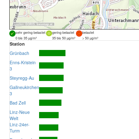
Quellen:
DORIS
,
basemap.at
sehr gering belastet
gering belastet
belastet
0 bis 35 µg/m³
35 bis 50 µg/m³
> 50 µg/m³
Station
Grünbach
Enns-Kristein
3
Steyregg-Au
Gallneukirchen
3
Bad Zell
Linz-Neue
Welt
Linz-24er-
Turm