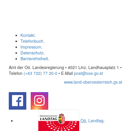
Kontakt
.
Telefonbuch
.
Impressum
.
Datenschutz
.
Barrierefreiheit
.
Amt der Oö. Landesregierung • 4021 Linz, Landhausplatz 1
•
Telefon
(+43 732) 77 20-0
• E-Mail
post@ooe.gv.at
www.land-oberoesterreich.gv.at
.
.
Oö.
Landtag
.