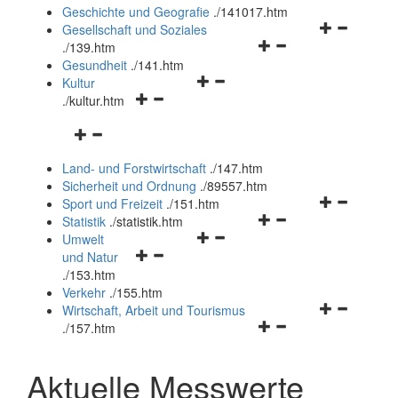
und
Geschichte und Geografie
.
/141017.htm
schließen
Navigationsm
Gesellschaft und Soziales
Navigationsmenü
öffnen
.
/139.htm
öffnen
und
Gesundheit
.
/141.htm
Navigationsmenü
und
schließen
Kultur
Navigationsmenü
öffnen
schließen
.
/kultur.htm
öffnen
und
Navigationsmenü
und
schließen
öffnen
schließen
Land- und Forstwirtschaft
.
/147.htm
und
Sicherheit und Ordnung
.
/89557.htm
schließen
Navigationsm
Sport und Freizeit
.
/151.htm
Navigationsmenü
öffnen
Statistik
.
/statistik.htm
Navigationsmenü
öffnen
und
Umwelt
Navigationsmenü
öffnen
und
schließen
und Natur
öffnen
und
schließen
.
/153.htm
und
schließen
Verkehr
.
/155.htm
schließen
Navigationsm
Wirtschaft, Arbeit und Tourismus
Navigationsmenü
öffnen
.
/157.htm
öffnen
und
und
schließen
Aktuelle Messwerte
schließen