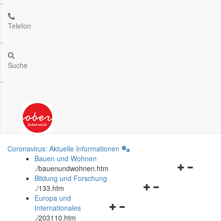
.
Telefon
.
Suche
.
Coronavirus: Aktuelle Informationen
Bauen und Wohnen
Navigationsm
.
/bauenundwohnen.htm
öffnen
Bildung und Forschung
Navigationsmenü
und
.
/133.htm
öffnen
schließen
Europa und
Navigationsmenü
und
Internationales
öffnen
schließen
.
/203110.htm