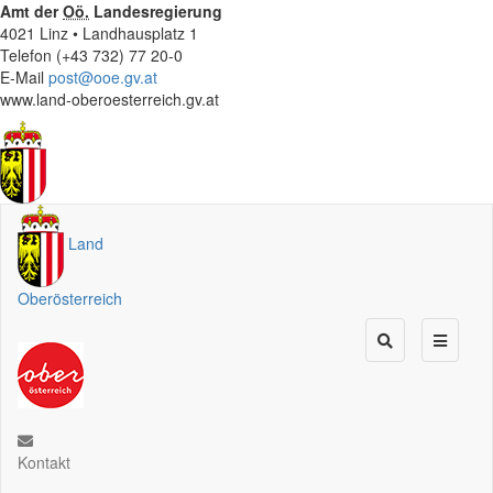
Amt der
Oö.
Landesregierung
4021 Linz • Landhausplatz 1
Telefon (+43 732) 77 20-0
E-Mail
post@ooe.gv.at
www.land-oberoesterreich.gv.at
Land
Oberösterreich
Kontakt