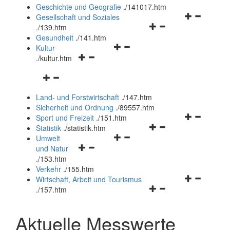
und
Geschichte und Geografie
.
/141017.htm
schließen
Navigationsm
Gesellschaft und Soziales
Navigationsmenü
öffnen
.
/139.htm
öffnen
und
Gesundheit
.
/141.htm
Navigationsmenü
und
schließen
Kultur
Navigationsmenü
öffnen
schließen
.
/kultur.htm
öffnen
und
Navigationsmenü
und
schließen
öffnen
schließen
Land- und Forstwirtschaft
.
/147.htm
und
Sicherheit und Ordnung
.
/89557.htm
schließen
Navigationsm
Sport und Freizeit
.
/151.htm
Navigationsmenü
öffnen
Statistik
.
/statistik.htm
Navigationsmenü
öffnen
und
Umwelt
Navigationsmenü
öffnen
und
schließen
und Natur
öffnen
und
schließen
.
/153.htm
und
schließen
Verkehr
.
/155.htm
schließen
Navigationsm
Wirtschaft, Arbeit und Tourismus
Navigationsmenü
öffnen
.
/157.htm
öffnen
und
und
schließen
Aktuelle Messwerte
schließen