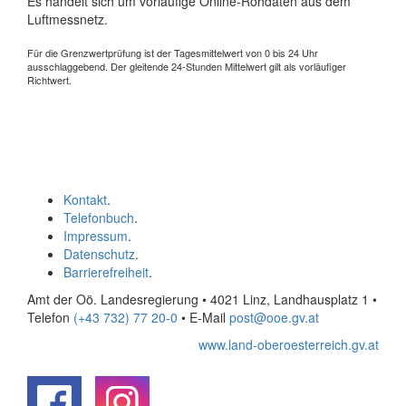
Es handelt sich um vorläufige Online-Rohdaten aus dem
Luftmessnetz.
Für die Grenzwertprüfung ist der Tagesmittelwert von 0 bis 24 Uhr
ausschlaggebend. Der gleitende 24-Stunden Mittelwert gilt als vorläufiger
Richtwert.
Kontakt
.
Telefonbuch
.
Impressum
.
Datenschutz
.
Barrierefreiheit
.
Amt der Oö. Landesregierung • 4021 Linz, Landhausplatz 1
•
Telefon
(+43 732) 77 20-0
• E-Mail
post@ooe.gv.at
www.land-oberoesterreich.gv.at