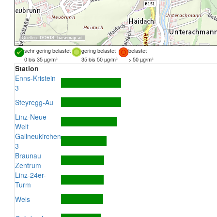
Quellen:
DORIS
,
basemap.at
sehr gering belastet
gering belastet
belastet
0 bis 35 µg/m³
35 bis 50 µg/m³
> 50 µg/m³
Station
Enns-Kristein
3
Steyregg-Au
Linz-Neue
Welt
Gallneukirchen
3
Braunau
Zentrum
Linz-24er-
Turm
Wels