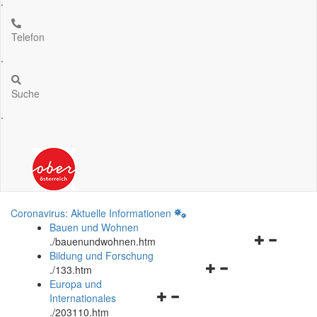
.
Telefon
.
Suche
.
Coronavirus: Aktuelle Informationen
Bauen und Wohnen
Navigationsm
.
/bauenundwohnen.htm
öffnen
Bildung und Forschung
Navigationsmenü
und
.
/133.htm
öffnen
schließen
Europa und
Navigationsmenü
und
Internationales
öffnen
schließen
.
/203110.htm