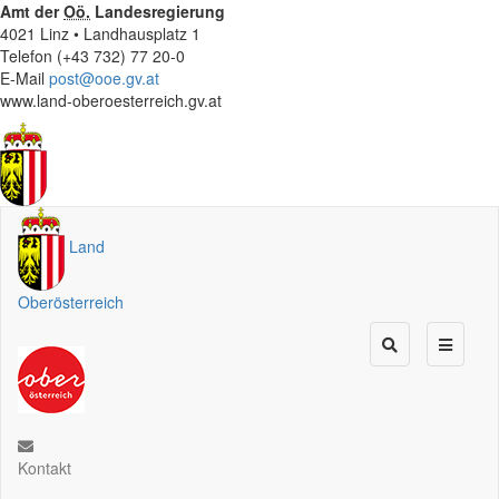
Amt der
Oö.
Landesregierung
4021 Linz • Landhausplatz 1
Telefon (+43 732) 77 20-0
E-Mail
post@ooe.gv.at
www.land-oberoesterreich.gv.at
Land
Oberösterreich
Kontakt