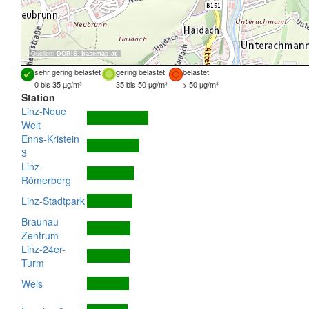
Quellen:
DORIS
,
basemap.at
sehr gering belastet
gering belastet
belastet
0 bis 35 µg/m³
35 bis 50 µg/m³
> 50 µg/m³
Station
Linz-Neue
Welt
Enns-Kristein
3
Linz-
Römerberg
Linz-Stadtpark
Braunau
Zentrum
Linz-24er-
Turm
Wels