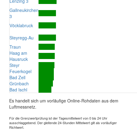
Lenzing 3
Gallneukirchen
3
Vöcklabruck
Steyregg-Au
Traun
Haag am
Hausruck
Steyr
Feuerkogel
Bad Zell
Grünbach
Bad Ischl
Es handelt sich um vorläufige Online-Rohdaten aus dem
Luftmessnetz.
Für die Grenzwertprüfung ist der Tagesmittelwert von 0 bis 24 Uhr
ausschlaggebend. Der gleitende 24-Stunden Mittelwert gilt als vorläufiger
Richtwert.