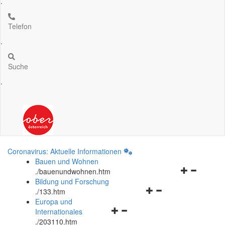
.
Telefon
.
Suche
.
Coronavirus: Aktuelle Informationen
Bauen und Wohnen
Navigationsm
.
/bauenundwohnen.htm
öffnen
Bildung und Forschung
Navigationsmenü
und
.
/133.htm
öffnen
schließen
Europa und
Navigationsmenü
und
Internationales
öffnen
schließen
.
/203110.htm