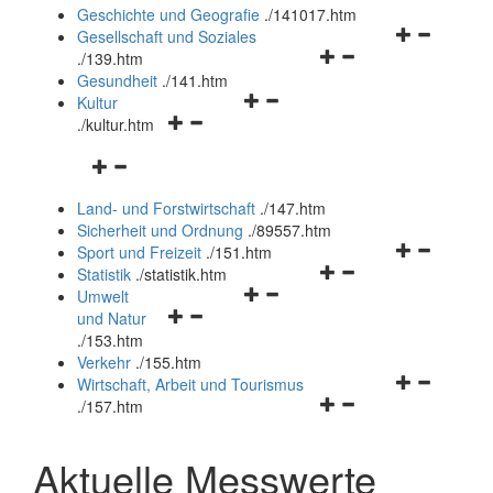
und
Geschichte und Geografie
.
/141017.htm
schließen
Navigationsm
Gesellschaft und Soziales
Navigationsmenü
öffnen
.
/139.htm
öffnen
und
Gesundheit
.
/141.htm
Navigationsmenü
und
schließen
Kultur
Navigationsmenü
öffnen
schließen
.
/kultur.htm
öffnen
und
Navigationsmenü
und
schließen
öffnen
schließen
Land- und Forstwirtschaft
.
/147.htm
und
Sicherheit und Ordnung
.
/89557.htm
schließen
Navigationsm
Sport und Freizeit
.
/151.htm
Navigationsmenü
öffnen
Statistik
.
/statistik.htm
Navigationsmenü
öffnen
und
Umwelt
Navigationsmenü
öffnen
und
schließen
und Natur
öffnen
und
schließen
.
/153.htm
und
schließen
Verkehr
.
/155.htm
schließen
Navigationsm
Wirtschaft, Arbeit und Tourismus
Navigationsmenü
öffnen
.
/157.htm
öffnen
und
und
schließen
Aktuelle Messwerte
schließen