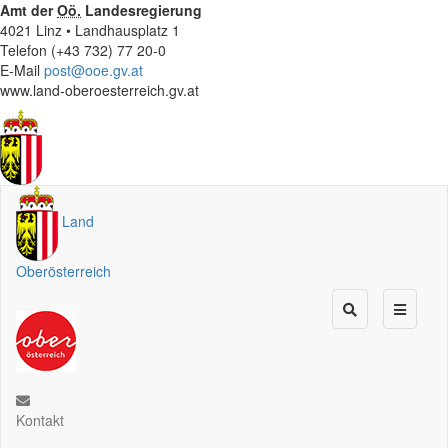
Amt der
Oö.
Landesregierung
4021 Linz • Landhausplatz 1
Telefon (+43 732) 77 20-0
E-Mail
post@ooe.gv.at
www.land-oberoesterreich.gv.at
Land
Oberösterreich
Kontakt