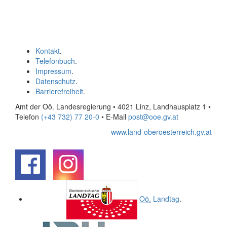
Kontakt
.
Telefonbuch
.
Impressum
.
Datenschutz
.
Barrierefreiheit
.
Amt der Oö. Landesregierung • 4021 Linz, Landhausplatz 1
•
Telefon
(+43 732) 77 20-0
• E-Mail
post@ooe.gv.at
www.land-oberoesterreich.gv.at
.
.
Oö.
Landtag
.