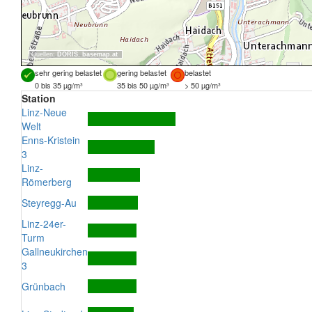
Quellen:
DORIS
,
basemap.at
sehr gering belastet
gering belastet
belastet
0 bis 35 µg/m³
35 bis 50 µg/m³
> 50 µg/m³
Station
Linz-Neue
Welt
Enns-Kristein
3
Linz-
Römerberg
Steyregg-Au
Linz-24er-
Turm
Gallneukirchen
3
Grünbach