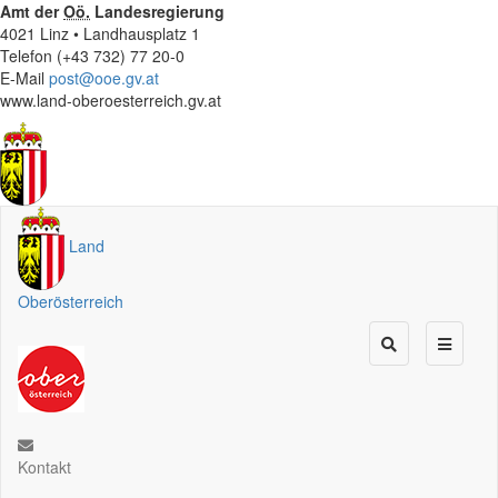
Amt der
Oö.
Landesregierung
4021 Linz • Landhausplatz 1
Telefon (+43 732) 77 20-0
E-Mail
post@ooe.gv.at
www.land-oberoesterreich.gv.at
Land
Oberösterreich
Kontakt