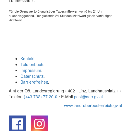
Luftmessnetz.
Für die Grenzwertprüfung ist der Tagesmittelwert von 0 bis 24 Uhr
ausschlaggebend. Der gleitende 24-Stunden Mittelwert gilt als vorläufiger
Richtwert.
Kontakt
.
Telefonbuch
.
Impressum
.
Datenschutz
.
Barrierefreiheit
.
Amt der Oö. Landesregierung • 4021 Linz, Landhausplatz 1
•
Telefon
(+43 732) 77 20-0
• E-Mail
post@ooe.gv.at
www.land-oberoesterreich.gv.at