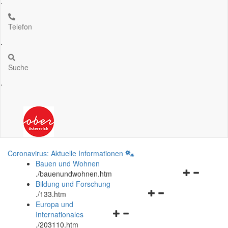
.
Telefon
.
Suche
.
Coronavirus: Aktuelle Informationen
Bauen und Wohnen
Navigationsm
.
/bauenundwohnen.htm
öffnen
Bildung und Forschung
Navigationsmenü
und
.
/133.htm
öffnen
schließen
Europa und
Navigationsmenü
und
Internationales
öffnen
schließen
.
/203110.htm