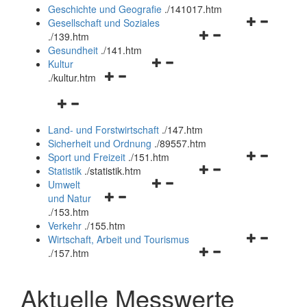
und
Geschichte und Geografie
.
/141017.htm
schließen
Navigationsm
Gesellschaft und Soziales
Navigationsmenü
öffnen
.
/139.htm
öffnen
und
Gesundheit
.
/141.htm
Navigationsmenü
und
schließen
Kultur
Navigationsmenü
öffnen
schließen
.
/kultur.htm
öffnen
und
Navigationsmenü
und
schließen
öffnen
schließen
Land- und Forstwirtschaft
.
/147.htm
und
Sicherheit und Ordnung
.
/89557.htm
schließen
Navigationsm
Sport und Freizeit
.
/151.htm
Navigationsmenü
öffnen
Statistik
.
/statistik.htm
Navigationsmenü
öffnen
und
Umwelt
Navigationsmenü
öffnen
und
schließen
und Natur
öffnen
und
schließen
.
/153.htm
und
schließen
Verkehr
.
/155.htm
schließen
Navigationsm
Wirtschaft, Arbeit und Tourismus
Navigationsmenü
öffnen
.
/157.htm
öffnen
und
und
schließen
Aktuelle Messwerte
schließen