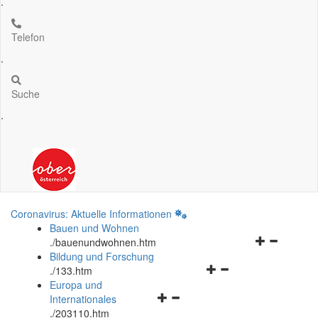
.
Telefon
.
Suche
.
Coronavirus: Aktuelle Informationen
Bauen und Wohnen
Navigationsm
.
/bauenundwohnen.htm
öffnen
Bildung und Forschung
Navigationsmenü
und
.
/133.htm
öffnen
schließen
Europa und
Navigationsmenü
und
Internationales
öffnen
schließen
.
/203110.htm