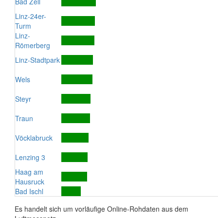
Bad Zell
Linz-24er-
Turm
Linz-
Römerberg
Linz-Stadtpark
Wels
Steyr
Traun
Vöcklabruck
Lenzing 3
Haag am
Hausruck
Bad Ischl
Es handelt sich um vorläufige Online-Rohdaten aus dem