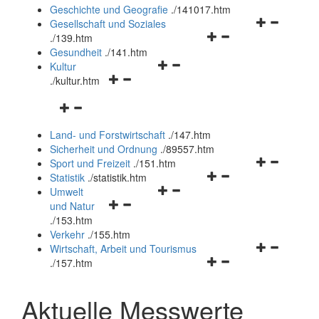
und
Geschichte und Geografie
.
/141017.htm
schließen
Navigationsm
Gesellschaft und Soziales
Navigationsmenü
öffnen
.
/139.htm
öffnen
und
Gesundheit
.
/141.htm
Navigationsmenü
und
schließen
Kultur
Navigationsmenü
öffnen
schließen
.
/kultur.htm
öffnen
und
Navigationsmenü
und
schließen
öffnen
schließen
Land- und Forstwirtschaft
.
/147.htm
und
Sicherheit und Ordnung
.
/89557.htm
schließen
Navigationsm
Sport und Freizeit
.
/151.htm
Navigationsmenü
öffnen
Statistik
.
/statistik.htm
Navigationsmenü
öffnen
und
Umwelt
Navigationsmenü
öffnen
und
schließen
und Natur
öffnen
und
schließen
.
/153.htm
und
schließen
Verkehr
.
/155.htm
schließen
Navigationsm
Wirtschaft, Arbeit und Tourismus
Navigationsmenü
öffnen
.
/157.htm
öffnen
und
und
schließen
Aktuelle Messwerte
schließen