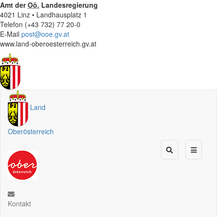
Amt der
Oö.
Landesregierung
4021 Linz • Landhausplatz 1
Telefon (+43 732) 77 20-0
E-Mail
post@ooe.gv.at
www.land-oberoesterreich.gv.at
Land
Oberösterreich
Kontakt