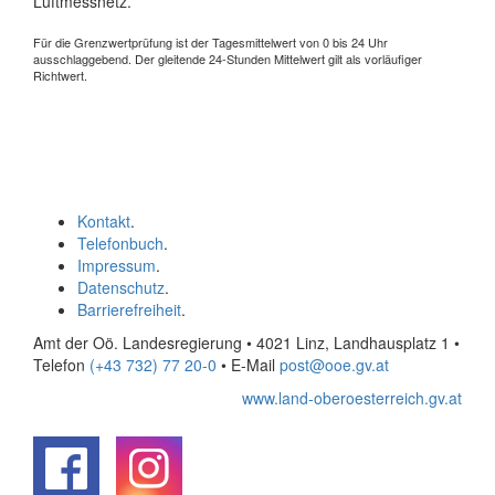
Luftmessnetz.
Für die Grenzwertprüfung ist der Tagesmittelwert von 0 bis 24 Uhr
ausschlaggebend. Der gleitende 24-Stunden Mittelwert gilt als vorläufiger
Richtwert.
Kontakt
.
Telefonbuch
.
Impressum
.
Datenschutz
.
Barrierefreiheit
.
Amt der Oö. Landesregierung • 4021 Linz, Landhausplatz 1
•
Telefon
(+43 732) 77 20-0
• E-Mail
post@ooe.gv.at
www.land-oberoesterreich.gv.at