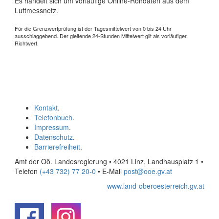
Es handelt sich um vorläufige Online-Rohdaten aus dem
Luftmessnetz.
Für die Grenzwertprüfung ist der Tagesmittelwert von 0 bis 24 Uhr
ausschlaggebend. Der gleitende 24-Stunden Mittelwert gilt als vorläufiger
Richtwert.
Kontakt
.
Telefonbuch
.
Impressum
.
Datenschutz
.
Barrierefreiheit
.
Amt der Oö. Landesregierung • 4021 Linz, Landhausplatz 1
•
Telefon
(+43 732) 77 20-0
• E-Mail
post@ooe.gv.at
www.land-oberoesterreich.gv.at