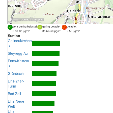
Quellen:
DORIS
,
basemap.at
sehr gering belastet
gering belastet
belastet
0 bis 35 µg/m³
35 bis 50 µg/m³
> 50 µg/m³
Station
Gallneukirchen
3
Steyregg-Au
Enns-Kristein
3
Grünbach
Linz-24er-
Turm
Bad Zell
Linz-Neue
Welt
Linz-