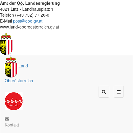
Amt der
Oö.
Landesregierung
4021 Linz • Landhausplatz 1
Telefon (+43 732) 77 20-0
E-Mail
post@ooe.gv.at
www.land-oberoesterreich.gv.at
Land
Oberösterreich
Kontakt