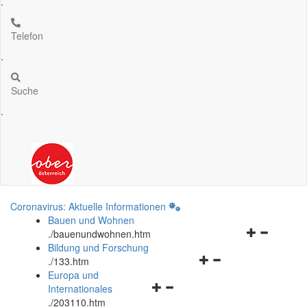
.
Telefon
.
Suche
.
Coronavirus: Aktuelle Informationen
Bauen und Wohnen
Navigationsm
.
/bauenundwohnen.htm
öffnen
Bildung und Forschung
Navigationsmenü
und
.
/133.htm
öffnen
schließen
Europa und
Navigationsmenü
und
Internationales
öffnen
schließen
.
/203110.htm