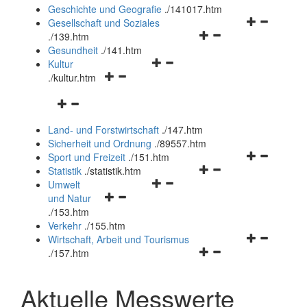
und
Geschichte und Geografie
.
/141017.htm
schließen
Navigationsm
Gesellschaft und Soziales
Navigationsmenü
öffnen
.
/139.htm
öffnen
und
Gesundheit
.
/141.htm
Navigationsmenü
und
schließen
Kultur
Navigationsmenü
öffnen
schließen
.
/kultur.htm
öffnen
und
Navigationsmenü
und
schließen
öffnen
schließen
Land- und Forstwirtschaft
.
/147.htm
und
Sicherheit und Ordnung
.
/89557.htm
schließen
Navigationsm
Sport und Freizeit
.
/151.htm
Navigationsmenü
öffnen
Statistik
.
/statistik.htm
Navigationsmenü
öffnen
und
Umwelt
Navigationsmenü
öffnen
und
schließen
und Natur
öffnen
und
schließen
.
/153.htm
und
schließen
Verkehr
.
/155.htm
schließen
Navigationsm
Wirtschaft, Arbeit und Tourismus
Navigationsmenü
öffnen
.
/157.htm
öffnen
und
und
schließen
Aktuelle Messwerte
schließen