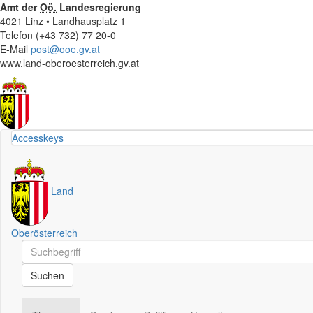
Amt der
Oö.
Landesregierung
4021 Linz • Landhausplatz 1
Telefon (+43 732) 77 20-0
E-Mail
post@ooe.gv.at
www.land-oberoesterreich.gv.at
Accesskeys
Land
Oberösterreich
Schnellsuche
Schnellsuche
Suchen