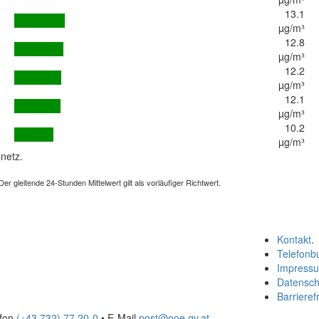
13.1
µg/m³
12.8
µg/m³
12.2
µg/m³
12.1
µg/m³
10.2
µg/m³
netz.
 gleitende 24-Stunden Mittelwert gilt als vorläufiger Richtwert.
Kontakt
.
Telefonb
Impress
Datensch
Barrierefr
efon
(+43 732) 77 20-0
• E-Mail
post@ooe.gv.at