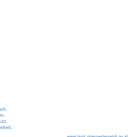
uch
.
um
.
utz
.
eiheit
.
www.land-oberoesterreich.gv.at