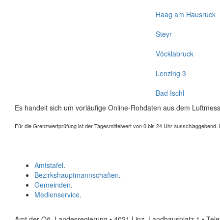
Haag am Hausruck
Steyr
Vöcklabruck
Lenzing 3
Bad Ischl
Es handelt sich um vorläufige Online-Rohdaten aus dem Luftmess
Für die Grenzwertprüfung ist der Tagesmittelwert von 0 bis 24 Uhr ausschlaggebend. Der
Amtstafel
.
Bezirkshauptmannschaften
.
Gemeinden
.
Medienservice
.
Amt der Oö. Landesregierung • 4021 Linz, Landhausplatz 1
• Tel