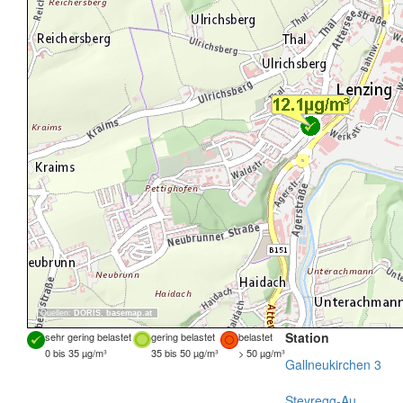
Quellen:
DORIS
,
basemap.at
Station
sehr gering belastet
gering belastet
belastet
0 bis 35 µg/m³
35 bis 50 µg/m³
> 50 µg/m³
Gallneukirchen 3
Steyregg-Au