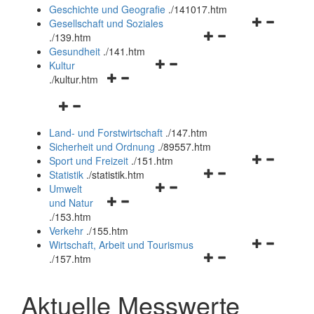
und
Geschichte und Geografie
.
/141017.htm
schließen
Navigationsm
Gesellschaft und Soziales
Navigationsmenü
öffnen
.
/139.htm
öffnen
und
Gesundheit
.
/141.htm
Navigationsmenü
und
schließen
Kultur
Navigationsmenü
öffnen
schließen
.
/kultur.htm
öffnen
und
Navigationsmenü
und
schließen
öffnen
schließen
Land- und Forstwirtschaft
.
/147.htm
und
Sicherheit und Ordnung
.
/89557.htm
schließen
Navigationsm
Sport und Freizeit
.
/151.htm
Navigationsmenü
öffnen
Statistik
.
/statistik.htm
Navigationsmenü
öffnen
und
Umwelt
Navigationsmenü
öffnen
und
schließen
und Natur
öffnen
und
schließen
.
/153.htm
und
schließen
Verkehr
.
/155.htm
schließen
Navigationsm
Wirtschaft, Arbeit und Tourismus
Navigationsmenü
öffnen
.
/157.htm
öffnen
und
und
schließen
Aktuelle Messwerte
schließen