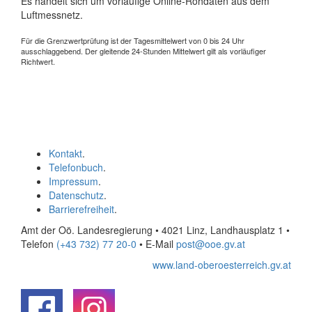
Es handelt sich um vorläufige Online-Rohdaten aus dem
Luftmessnetz.
Für die Grenzwertprüfung ist der Tagesmittelwert von 0 bis 24 Uhr
ausschlaggebend. Der gleitende 24-Stunden Mittelwert gilt als vorläufiger
Richtwert.
Kontakt
.
Telefonbuch
.
Impressum
.
Datenschutz
.
Barrierefreiheit
.
Amt der Oö. Landesregierung • 4021 Linz, Landhausplatz 1
•
Telefon
(+43 732) 77 20-0
• E-Mail
post@ooe.gv.at
www.land-oberoesterreich.gv.at