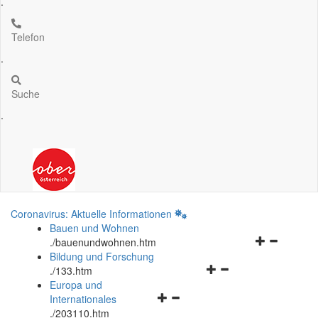
.
Telefon
.
Suche
.
Coronavirus: Aktuelle Informationen
Bauen und Wohnen
Navigationsm
.
/bauenundwohnen.htm
öffnen
Bildung und Forschung
Navigationsmenü
und
.
/133.htm
öffnen
schließen
Europa und
Navigationsmenü
und
Internationales
öffnen
schließen
.
/203110.htm