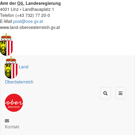
Amt der
Oö.
Landesregierung
4021 Linz • Landhausplatz 1
Telefon (+43 732) 77 20-0
E-Mail
post@ooe.gv.at
www.land-oberoesterreich.gv.at
Land
Oberösterreich
Kontakt