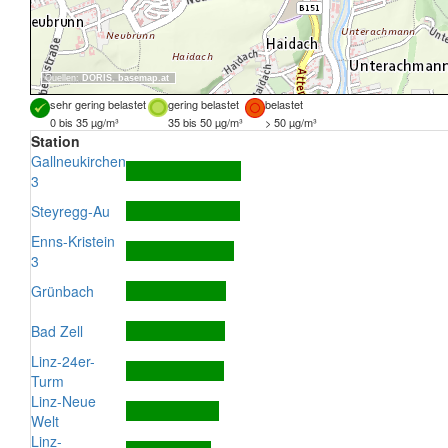
Quellen:
DORIS
,
basemap.at
sehr gering belastet
gering belastet
belastet
0 bis 35 µg/m³
35 bis 50 µg/m³
> 50 µg/m³
Station
Gallneukirchen
3
Steyregg-Au
Enns-Kristein
3
Grünbach
Bad Zell
Linz-24er-
Turm
Linz-Neue
Welt
Linz-