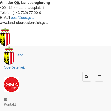
Amt der
Oö.
Landesregierung
4021 Linz • Landhausplatz 1
Telefon (+43 732) 77 20-0
E-Mail
post@ooe.gv.at
www.land-oberoesterreich.gv.at
Land
Oberösterreich
Kontakt