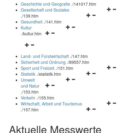
und
Geschichte und Geografie
.
/141017.htm
schließen
Navigationsm
Gesellschaft und Soziales
Navigationsmenü
öffnen
.
/139.htm
öffnen
und
Gesundheit
.
/141.htm
Navigationsmenü
und
schließen
Kultur
Navigationsmenü
öffnen
schließen
.
/kultur.htm
öffnen
und
Navigationsmenü
und
schließen
öffnen
schließen
Land- und Forstwirtschaft
.
/147.htm
und
Sicherheit und Ordnung
.
/89557.htm
schließen
Navigationsm
Sport und Freizeit
.
/151.htm
Navigationsmenü
öffnen
Statistik
.
/statistik.htm
Navigationsmenü
öffnen
und
Umwelt
Navigationsmenü
öffnen
und
schließen
und Natur
öffnen
und
schließen
.
/153.htm
und
schließen
Verkehr
.
/155.htm
schließen
Navigationsm
Wirtschaft, Arbeit und Tourismus
Navigationsmenü
öffnen
.
/157.htm
öffnen
und
und
schließen
Aktuelle Messwerte
schließen