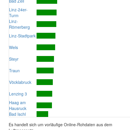
Bad Zell
Linz-24er-
Turm
Linz-
Römerberg
Linz-Stadtpark
Wels
Steyr
Traun
Vöcklabruck
Lenzing 3
Haag am
Hausruck
Bad Ischl
Es handelt sich um vorläufige Online-Rohdaten aus dem