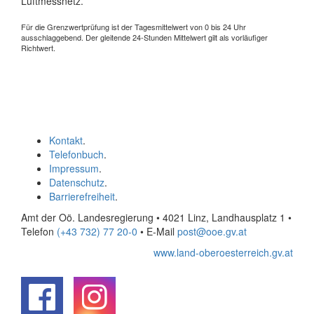
Luftmessnetz.
Für die Grenzwertprüfung ist der Tagesmittelwert von 0 bis 24 Uhr
ausschlaggebend. Der gleitende 24-Stunden Mittelwert gilt als vorläufiger
Richtwert.
Kontakt
.
Telefonbuch
.
Impressum
.
Datenschutz
.
Barrierefreiheit
.
Amt der Oö. Landesregierung • 4021 Linz, Landhausplatz 1
•
Telefon
(+43 732) 77 20-0
• E-Mail
post@ooe.gv.at
www.land-oberoesterreich.gv.at