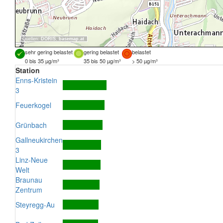
Quellen:
DORIS
,
basemap.at
sehr gering belastet
gering belastet
belastet
0 bis 35 µg/m³
35 bis 50 µg/m³
> 50 µg/m³
Station
Enns-Kristein
3
Feuerkogel
Grünbach
Gallneukirchen
3
Linz-Neue
Welt
Braunau
Zentrum
Steyregg-Au