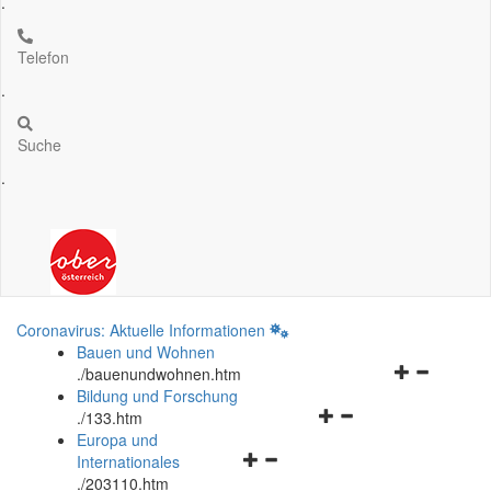
.
Telefon
.
Suche
.
Coronavirus: Aktuelle Informationen
Bauen und Wohnen
Navigationsm
.
/bauenundwohnen.htm
öffnen
Bildung und Forschung
Navigationsmenü
und
.
/133.htm
öffnen
schließen
Europa und
Navigationsmenü
und
Internationales
öffnen
schließen
.
/203110.htm