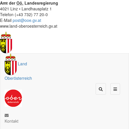
Amt der
Oö.
Landesregierung
4021 Linz • Landhausplatz 1
Telefon (+43 732) 77 20-0
E-Mail
post@ooe.gv.at
www.land-oberoesterreich.gv.at
Land
Oberösterreich
Kontakt