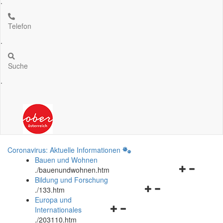
.
Telefon
.
Suche
.
Coronavirus: Aktuelle Informationen
Bauen und Wohnen
Navigationsm
.
/bauenundwohnen.htm
öffnen
Bildung und Forschung
Navigationsmenü
und
.
/133.htm
öffnen
schließen
Europa und
Navigationsmenü
und
Internationales
öffnen
schließen
.
/203110.htm