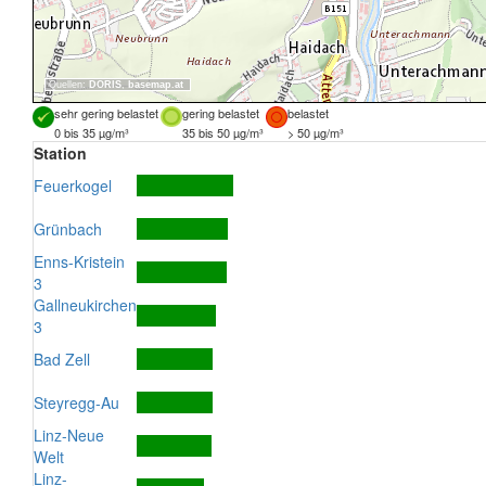
Quellen:
DORIS
,
basemap.at
sehr gering belastet
gering belastet
belastet
0 bis 35 µg/m³
35 bis 50 µg/m³
> 50 µg/m³
Station
Feuerkogel
Grünbach
Enns-Kristein
3
Gallneukirchen
3
Bad Zell
Steyregg-Au
Linz-Neue
Welt
Linz-