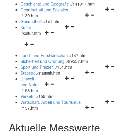
und
Geschichte und Geografie
.
/141017.htm
schließen
Navigationsm
Gesellschaft und Soziales
Navigationsmenü
öffnen
.
/139.htm
öffnen
und
Gesundheit
.
/141.htm
Navigationsmenü
und
schließen
Kultur
Navigationsmenü
öffnen
schließen
.
/kultur.htm
öffnen
und
Navigationsmenü
und
schließen
öffnen
schließen
Land- und Forstwirtschaft
.
/147.htm
und
Sicherheit und Ordnung
.
/89557.htm
schließen
Navigationsm
Sport und Freizeit
.
/151.htm
Navigationsmenü
öffnen
Statistik
.
/statistik.htm
Navigationsmenü
öffnen
und
Umwelt
Navigationsmenü
öffnen
und
schließen
und Natur
öffnen
und
schließen
.
/153.htm
und
schließen
Verkehr
.
/155.htm
schließen
Navigationsm
Wirtschaft, Arbeit und Tourismus
Navigationsmenü
öffnen
.
/157.htm
öffnen
und
und
schließen
Aktuelle Messwerte
schließen