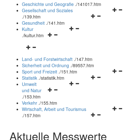
und
Geschichte und Geografie
.
/141017.htm
schließen
Navigationsm
Gesellschaft und Soziales
Navigationsmenü
öffnen
.
/139.htm
öffnen
und
Gesundheit
.
/141.htm
Navigationsmenü
und
schließen
Kultur
Navigationsmenü
öffnen
schließen
.
/kultur.htm
öffnen
und
Navigationsmenü
und
schließen
öffnen
schließen
Land- und Forstwirtschaft
.
/147.htm
und
Sicherheit und Ordnung
.
/89557.htm
schließen
Navigationsm
Sport und Freizeit
.
/151.htm
Navigationsmenü
öffnen
Statistik
.
/statistik.htm
Navigationsmenü
öffnen
und
Umwelt
Navigationsmenü
öffnen
und
schließen
und Natur
öffnen
und
schließen
.
/153.htm
und
schließen
Verkehr
.
/155.htm
schließen
Navigationsm
Wirtschaft, Arbeit und Tourismus
Navigationsmenü
öffnen
.
/157.htm
öffnen
und
und
schließen
Aktuelle Messwerte
schließen