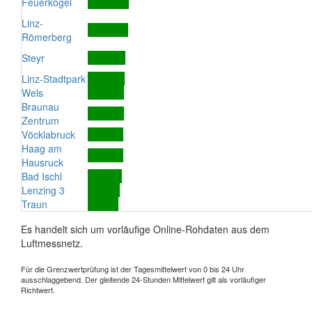
Feuerkogel
Linz-
Römerberg
Steyr
Linz-Stadtpark
Wels
Braunau
Zentrum
Vöcklabruck
Haag am
Hausruck
Bad Ischl
Lenzing 3
Traun
Es handelt sich um vorläufige Online-Rohdaten aus dem
Luftmessnetz.
Für die Grenzwertprüfung ist der Tagesmittelwert von 0 bis 24 Uhr
ausschlaggebend. Der gleitende 24-Stunden Mittelwert gilt als vorläufiger
Richtwert.