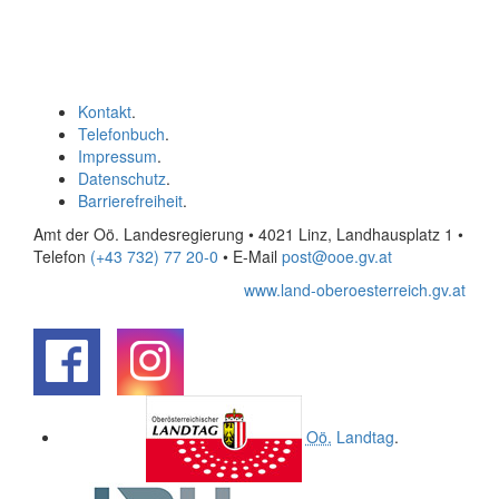
Kontakt
.
Telefonbuch
.
Impressum
.
Datenschutz
.
Barrierefreiheit
.
Amt der Oö. Landesregierung • 4021 Linz, Landhausplatz 1
•
Telefon
(+43 732) 77 20-0
• E-Mail
post@ooe.gv.at
www.land-oberoesterreich.gv.at
.
.
Oö.
Landtag
.