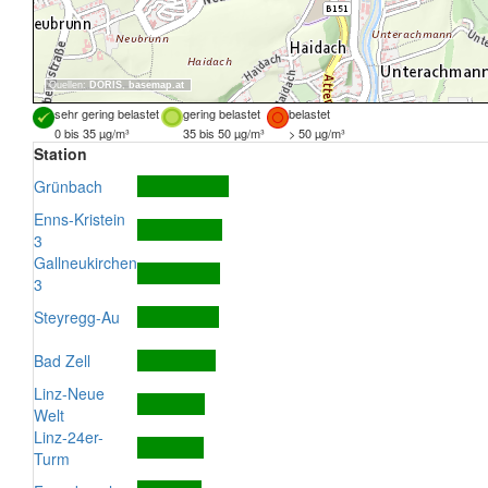
Quellen:
DORIS
,
basemap.at
sehr gering belastet
gering belastet
belastet
0 bis 35 µg/m³
35 bis 50 µg/m³
> 50 µg/m³
Station
Grünbach
Enns-Kristein
3
Gallneukirchen
3
Steyregg-Au
Bad Zell
Linz-Neue
Welt
Linz-24er-
Turm