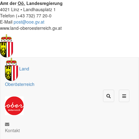
Amt der
Oö.
Landesregierung
4021 Linz • Landhausplatz 1
Telefon (+43 732) 77 20-0
E-Mail
post@ooe.gv.at
www.land-oberoesterreich.gv.at
Land
Oberösterreich
Kontakt