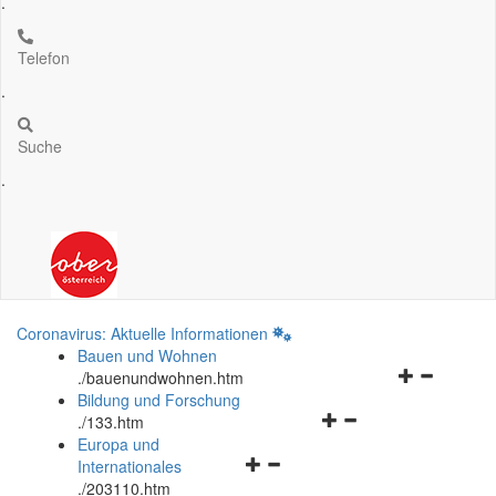
.
Telefon
.
Suche
.
Coronavirus: Aktuelle Informationen
Bauen und Wohnen
Navigationsm
.
/bauenundwohnen.htm
öffnen
Bildung und Forschung
Navigationsmenü
und
.
/133.htm
öffnen
schließen
Europa und
Navigationsmenü
und
Internationales
öffnen
schließen
.
/203110.htm