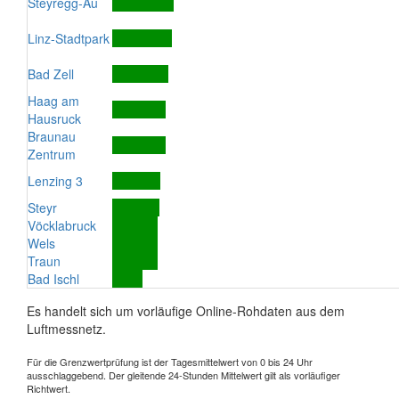
Steyregg-Au
Linz-Stadtpark
Bad Zell
Haag am
Hausruck
Braunau
Zentrum
Lenzing 3
Steyr
Vöcklabruck
Wels
Traun
Bad Ischl
Es handelt sich um vorläufige Online-Rohdaten aus dem
Luftmessnetz.
Für die Grenzwertprüfung ist der Tagesmittelwert von 0 bis 24 Uhr
ausschlaggebend. Der gleitende 24-Stunden Mittelwert gilt als vorläufiger
Richtwert.