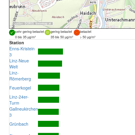
Quellen:
DORIS
,
basemap.at
sehr gering belastet
gering belastet
belastet
0 bis 35 µg/m³
35 bis 50 µg/m³
> 50 µg/m³
Station
Enns-Kristein
3
Linz-Neue
Welt
Linz-
Römerberg
Feuerkogel
Linz-24er-
Turm
Gallneukirchen
3
Grünbach