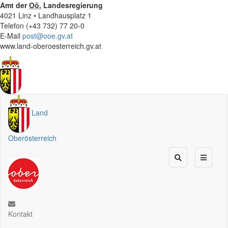
Amt der
Oö.
Landesregierung
4021 Linz • Landhausplatz 1
Telefon (+43 732) 77 20-0
E-Mail
post@ooe.gv.at
www.land-oberoesterreich.gv.at
Land
Oberösterreich
Kontakt