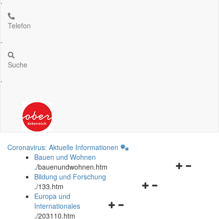
.
Telefon
.
Suche
.
Coronavirus: Aktuelle Informationen
Bauen und Wohnen
Navigationsm
.
/bauenundwohnen.htm
öffnen
Bildung und Forschung
Navigationsmenü
und
.
/133.htm
öffnen
schließen
Europa und
Navigationsmenü
und
Internationales
öffnen
schließen
.
/203110.htm