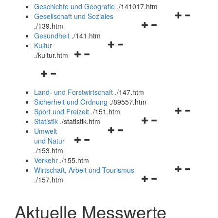
und
Geschichte und Geografie
.
/141017.htm
schließen
Navigationsm
Gesellschaft und Soziales
Navigationsmenü
öffnen
.
/139.htm
öffnen
und
Gesundheit
.
/141.htm
Navigationsmenü
und
schließen
Kultur
Navigationsmenü
öffnen
schließen
.
/kultur.htm
öffnen
und
Navigationsmenü
und
schließen
öffnen
schließen
Land- und Forstwirtschaft
.
/147.htm
und
Sicherheit und Ordnung
.
/89557.htm
schließen
Navigationsm
Sport und Freizeit
.
/151.htm
Navigationsmenü
öffnen
Statistik
.
/statistik.htm
Navigationsmenü
öffnen
und
Umwelt
Navigationsmenü
öffnen
und
schließen
und Natur
öffnen
und
schließen
.
/153.htm
und
schließen
Verkehr
.
/155.htm
schließen
Navigationsm
Wirtschaft, Arbeit und Tourismus
Navigationsmenü
öffnen
.
/157.htm
öffnen
und
und
schließen
Aktuelle Messwerte
schließen