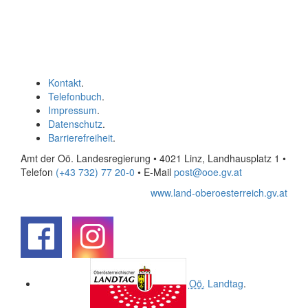
Kontakt
.
Telefonbuch
.
Impressum
.
Datenschutz
.
Barrierefreiheit
.
Amt der Oö. Landesregierung • 4021 Linz, Landhausplatz 1
•
Telefon
(+43 732) 77 20-0
• E-Mail
post@ooe.gv.at
www.land-oberoesterreich.gv.at
.
.
Oö.
Landtag
.