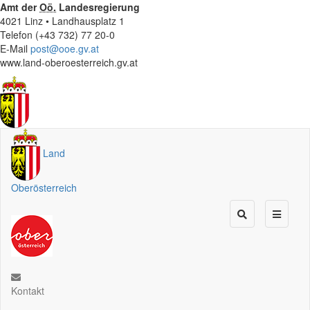
Amt der
Oö.
Landesregierung
4021 Linz • Landhausplatz 1
Telefon (+43 732) 77 20-0
E-Mail
post@ooe.gv.at
www.land-oberoesterreich.gv.at
Land
Oberösterreich
Kontakt