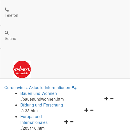
.
Telefon
.
Suche
.
Coronavirus: Aktuelle Informationen
Bauen und Wohnen
Navigationsm
.
/bauenundwohnen.htm
öffnen
Bildung und Forschung
Navigationsmenü
und
.
/133.htm
öffnen
schließen
Europa und
Navigationsmenü
und
Internationales
öffnen
schließen
.
/203110.htm