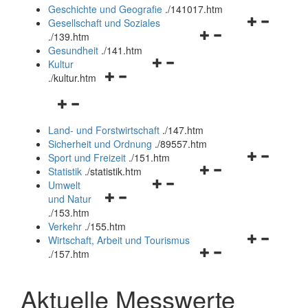
und
Geschichte und Geografie
.
/141017.htm
schließen
Navigationsm
Gesellschaft und Soziales
Navigationsmenü
öffnen
.
/139.htm
öffnen
und
Gesundheit
.
/141.htm
Navigationsmenü
und
schließen
Kultur
Navigationsmenü
öffnen
schließen
.
/kultur.htm
öffnen
und
Navigationsmenü
und
schließen
öffnen
schließen
Land- und Forstwirtschaft
.
/147.htm
und
Sicherheit und Ordnung
.
/89557.htm
schließen
Navigationsm
Sport und Freizeit
.
/151.htm
Navigationsmenü
öffnen
Statistik
.
/statistik.htm
Navigationsmenü
öffnen
und
Umwelt
Navigationsmenü
öffnen
und
schließen
und Natur
öffnen
und
schließen
.
/153.htm
und
schließen
Verkehr
.
/155.htm
schließen
Navigationsm
Wirtschaft, Arbeit und Tourismus
Navigationsmenü
öffnen
.
/157.htm
öffnen
und
und
schließen
Aktuelle Messwerte
schließen