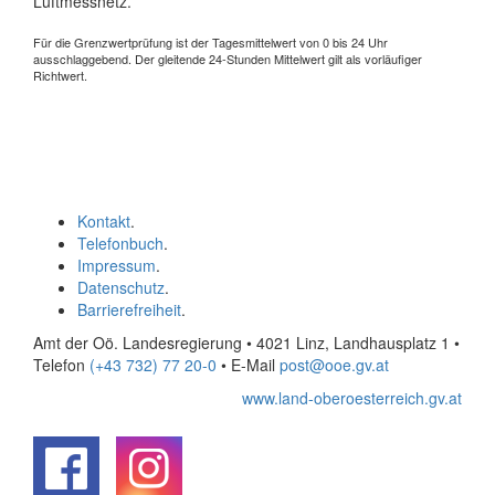
Luftmessnetz.
Für die Grenzwertprüfung ist der Tagesmittelwert von 0 bis 24 Uhr
ausschlaggebend. Der gleitende 24-Stunden Mittelwert gilt als vorläufiger
Richtwert.
Kontakt
.
Telefonbuch
.
Impressum
.
Datenschutz
.
Barrierefreiheit
.
Amt der Oö. Landesregierung • 4021 Linz, Landhausplatz 1
•
Telefon
(+43 732) 77 20-0
• E-Mail
post@ooe.gv.at
www.land-oberoesterreich.gv.at