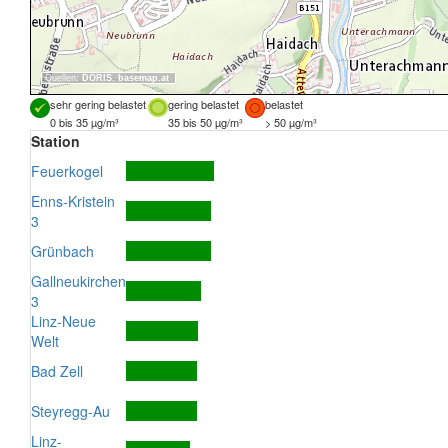
Quellen:
DORIS
,
basemap.at
sehr gering belastet
gering belastet
belastet
0 bis 35 µg/m³
35 bis 50 µg/m³
> 50 µg/m³
Station
Feuerkogel
Enns-Kristein
3
Grünbach
Gallneukirchen
3
Linz-Neue
Welt
Bad Zell
Steyregg-Au
Linz-