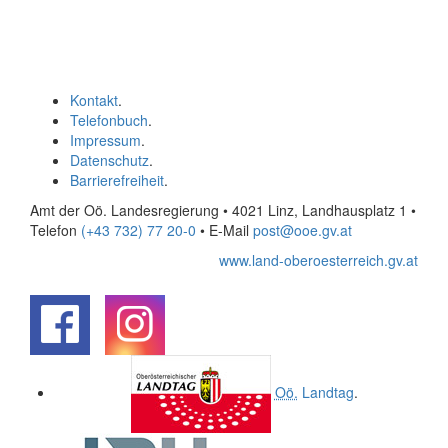
Kontakt
.
Telefonbuch
.
Impressum
.
Datenschutz
.
Barrierefreiheit
.
Amt der Oö. Landesregierung • 4021 Linz, Landhausplatz 1
•
Telefon
(+43 732) 77 20-0
• E-Mail
post@ooe.gv.at
www.land-oberoesterreich.gv.at
.
.
Oö.
Landtag
.