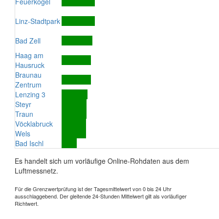
Feuerkogel
Linz-Stadtpark
Bad Zell
Haag am
Hausruck
Braunau
Zentrum
Lenzing 3
Steyr
Traun
Vöcklabruck
Wels
Bad Ischl
Es handelt sich um vorläufige Online-Rohdaten aus dem
Luftmessnetz.
Für die Grenzwertprüfung ist der Tagesmittelwert von 0 bis 24 Uhr
ausschlaggebend. Der gleitende 24-Stunden Mittelwert gilt als vorläufiger
Richtwert.