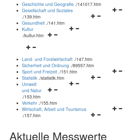
und
Geschichte und Geografie
.
/141017.htm
schließen
Navigationsm
Gesellschaft und Soziales
Navigationsmenü
öffnen
.
/139.htm
öffnen
und
Gesundheit
.
/141.htm
Navigationsmenü
und
schließen
Kultur
Navigationsmenü
öffnen
schließen
.
/kultur.htm
öffnen
und
Navigationsmenü
und
schließen
öffnen
schließen
Land- und Forstwirtschaft
.
/147.htm
und
Sicherheit und Ordnung
.
/89557.htm
schließen
Navigationsm
Sport und Freizeit
.
/151.htm
Navigationsmenü
öffnen
Statistik
.
/statistik.htm
Navigationsmenü
öffnen
und
Umwelt
Navigationsmenü
öffnen
und
schließen
und Natur
öffnen
und
schließen
.
/153.htm
und
schließen
Verkehr
.
/155.htm
schließen
Navigationsm
Wirtschaft, Arbeit und Tourismus
Navigationsmenü
öffnen
.
/157.htm
öffnen
und
und
schließen
Aktuelle Messwerte
schließen