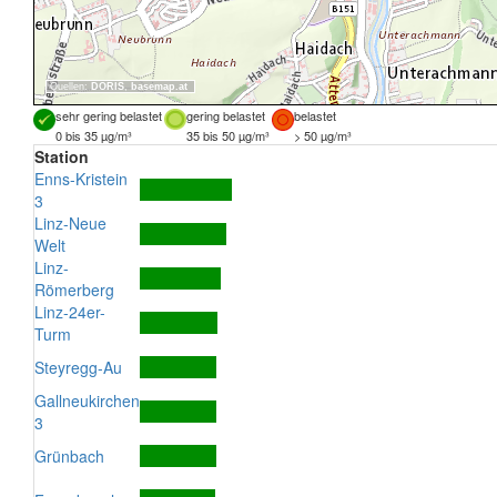
Quellen:
DORIS
,
basemap.at
sehr gering belastet
gering belastet
belastet
0 bis 35 µg/m³
35 bis 50 µg/m³
> 50 µg/m³
Station
Enns-Kristein
3
Linz-Neue
Welt
Linz-
Römerberg
Linz-24er-
Turm
Steyregg-Au
Gallneukirchen
3
Grünbach