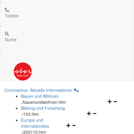
.
Telefon
.
Suche
.
Coronavirus: Aktuelle Informationen
Bauen und Wohnen
Navigationsm
.
/bauenundwohnen.htm
öffnen
Bildung und Forschung
Navigationsmenü
und
.
/133.htm
öffnen
schließen
Europa und
Navigationsmenü
und
Internationales
öffnen
schließen
.
/203110.htm