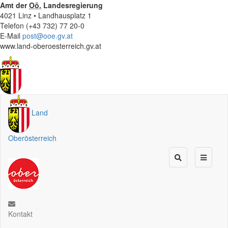
Amt der
Oö.
Landesregierung
4021 Linz • Landhausplatz 1
Telefon (+43 732) 77 20-0
E-Mail
post@ooe.gv.at
www.land-oberoesterreich.gv.at
Land
Oberösterreich
Kontakt