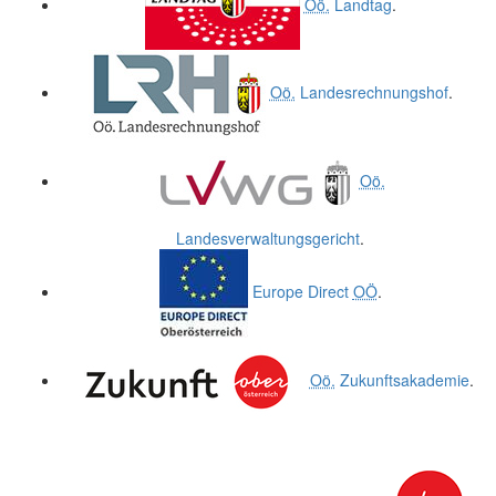
Oö.
Landtag
.
Oö.
Landesrechnungshof
.
Oö.
Landesverwaltungsgericht
.
Europe Direct
OÖ
.
Oö.
Zukunftsakademie
.