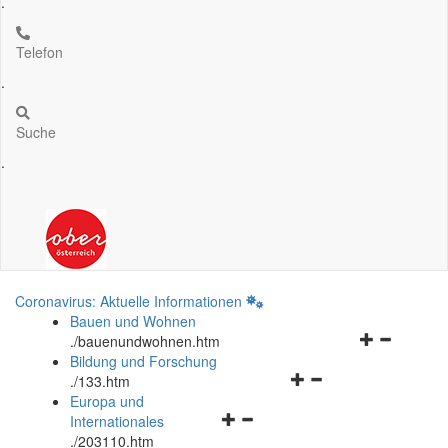
.
Telefon
.
Suche
.
Coronavirus: Aktuelle Informationen
Bauen und Wohnen
Navigationsm
.
/bauenundwohnen.htm
öffnen
Bildung und Forschung
Navigationsmenü
und
.
/133.htm
öffnen
schließen
Europa und
Navigationsmenü
und
Internationales
öffnen
schließen
.
/203110.htm