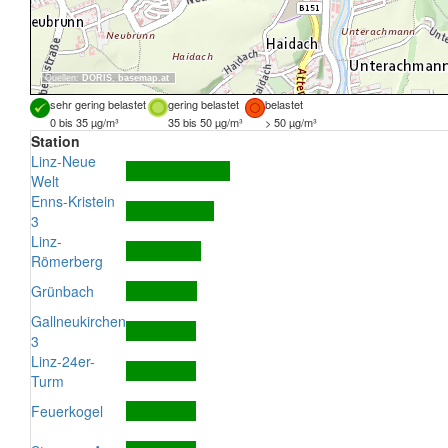
Quellen:
DORIS
,
basemap.at
sehr gering belastet
gering belastet
belastet
0 bis 35 µg/m³
35 bis 50 µg/m³
> 50 µg/m³
Station
Linz-Neue
Welt
Enns-Kristein
3
Linz-
Römerberg
Grünbach
Gallneukirchen
3
Linz-24er-
Turm
Feuerkogel