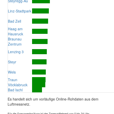
Steyregg-Au
Linz-Stadtpark
Bad Zell
Haag am
Hausruck
Braunau
Zentrum
Lenzing 3
Steyr
Wels
Traun
Vöcklabruck
Bad Ischl
Es handelt sich um vorläufige Online-Rohdaten aus dem
Luftmessnetz.
Für die Grenzwertprüfung ist der Tagesmittelwert von 0 bis 24 Uhr