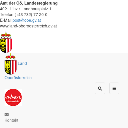
Amt der
Oö.
Landesregierung
4021 Linz • Landhausplatz 1
Telefon (+43 732) 77 20-0
E-Mail
post@ooe.gv.at
www.land-oberoesterreich.gv.at
Land
Oberösterreich
Kontakt