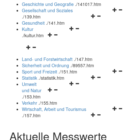
und
Geschichte und Geografie
.
/141017.htm
schließen
Navigationsm
Gesellschaft und Soziales
Navigationsmenü
öffnen
.
/139.htm
öffnen
und
Gesundheit
.
/141.htm
Navigationsmenü
und
schließen
Kultur
Navigationsmenü
öffnen
schließen
.
/kultur.htm
öffnen
und
Navigationsmenü
und
schließen
öffnen
schließen
Land- und Forstwirtschaft
.
/147.htm
und
Sicherheit und Ordnung
.
/89557.htm
schließen
Navigationsm
Sport und Freizeit
.
/151.htm
Navigationsmenü
öffnen
Statistik
.
/statistik.htm
Navigationsmenü
öffnen
und
Umwelt
Navigationsmenü
öffnen
und
schließen
und Natur
öffnen
und
schließen
.
/153.htm
und
schließen
Verkehr
.
/155.htm
schließen
Navigationsm
Wirtschaft, Arbeit und Tourismus
Navigationsmenü
öffnen
.
/157.htm
öffnen
und
und
schließen
Aktuelle Messwerte
schließen