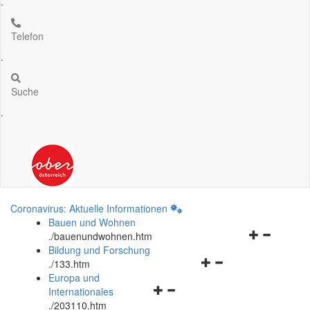
.
Telefon
.
Suche
.
Coronavirus: Aktuelle Informationen
Bauen und Wohnen
Navigationsm
.
/bauenundwohnen.htm
öffnen
Bildung und Forschung
Navigationsmenü
und
.
/133.htm
öffnen
schließen
Europa und
Navigationsmenü
und
Internationales
öffnen
schließen
.
/203110.htm