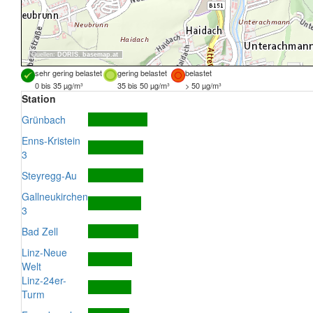
Quellen:
DORIS
,
basemap.at
sehr gering belastet
gering belastet
belastet
0 bis 35 µg/m³
35 bis 50 µg/m³
> 50 µg/m³
Station
Grünbach
Enns-Kristein
3
Steyregg-Au
Gallneukirchen
3
Bad Zell
Linz-Neue
Welt
Linz-24er-
Turm