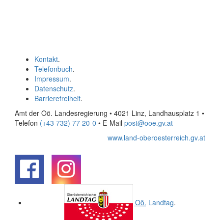
Kontakt
.
Telefonbuch
.
Impressum
.
Datenschutz
.
Barrierefreiheit
.
Amt der Oö. Landesregierung • 4021 Linz, Landhausplatz 1
•
Telefon
(+43 732) 77 20-0
• E-Mail
post@ooe.gv.at
www.land-oberoesterreich.gv.at
.
.
Oö.
Landtag
.