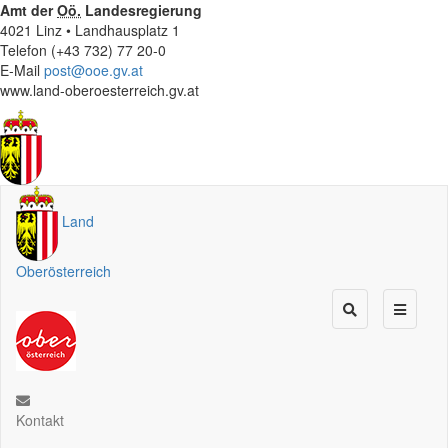
Amt der
Oö.
Landesregierung
4021 Linz • Landhausplatz 1
Telefon (+43 732) 77 20-0
E-Mail
post@ooe.gv.at
www.land-oberoesterreich.gv.at
Land
Oberösterreich
Kontakt