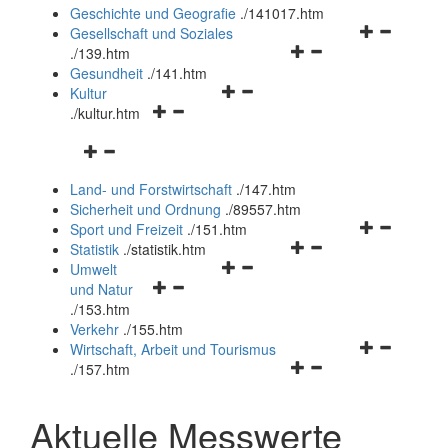
und
Geschichte und Geografie
.
/141017.htm
schließen
Navigationsm
Gesellschaft und Soziales
Navigationsmenü
öffnen
.
/139.htm
öffnen
und
Gesundheit
.
/141.htm
Navigationsmenü
und
schließen
Kultur
Navigationsmenü
öffnen
schließen
.
/kultur.htm
öffnen
und
Navigationsmenü
und
schließen
öffnen
schließen
Land- und Forstwirtschaft
.
/147.htm
und
Sicherheit und Ordnung
.
/89557.htm
schließen
Navigationsm
Sport und Freizeit
.
/151.htm
Navigationsmenü
öffnen
Statistik
.
/statistik.htm
Navigationsmenü
öffnen
und
Umwelt
Navigationsmenü
öffnen
und
schließen
und Natur
öffnen
und
schließen
.
/153.htm
und
schließen
Verkehr
.
/155.htm
schließen
Navigationsm
Wirtschaft, Arbeit und Tourismus
Navigationsmenü
öffnen
.
/157.htm
öffnen
und
und
schließen
Aktuelle Messwerte
schließen