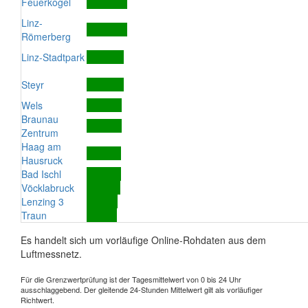
Feuerkogel
Linz-
Römerberg
Linz-Stadtpark
Steyr
Wels
Braunau
Zentrum
Haag am
Hausruck
Bad Ischl
Vöcklabruck
Lenzing 3
Traun
Es handelt sich um vorläufige Online-Rohdaten aus dem
Luftmessnetz.
Für die Grenzwertprüfung ist der Tagesmittelwert von 0 bis 24 Uhr
ausschlaggebend. Der gleitende 24-Stunden Mittelwert gilt als vorläufiger
Richtwert.