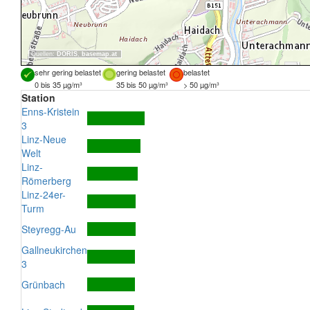
Quellen:
DORIS
,
basemap.at
sehr gering belastet
gering belastet
belastet
0 bis 35 µg/m³
35 bis 50 µg/m³
> 50 µg/m³
Station
Enns-Kristein
3
Linz-Neue
Welt
Linz-
Römerberg
Linz-24er-
Turm
Steyregg-Au
Gallneukirchen
3
Grünbach