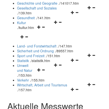
und
Geschichte und Geografie
.
/141017.htm
schließen
Navigationsm
Gesellschaft und Soziales
Navigationsmenü
öffnen
.
/139.htm
öffnen
und
Gesundheit
.
/141.htm
Navigationsmenü
und
schließen
Kultur
Navigationsmenü
öffnen
schließen
.
/kultur.htm
öffnen
und
Navigationsmenü
und
schließen
öffnen
schließen
Land- und Forstwirtschaft
.
/147.htm
und
Sicherheit und Ordnung
.
/89557.htm
schließen
Navigationsm
Sport und Freizeit
.
/151.htm
Navigationsmenü
öffnen
Statistik
.
/statistik.htm
Navigationsmenü
öffnen
und
Umwelt
Navigationsmenü
öffnen
und
schließen
und Natur
öffnen
und
schließen
.
/153.htm
und
schließen
Verkehr
.
/155.htm
schließen
Navigationsm
Wirtschaft, Arbeit und Tourismus
Navigationsmenü
öffnen
.
/157.htm
öffnen
und
und
schließen
Aktuelle Messwerte
schließen