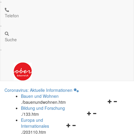
.
Telefon
.
Suche
.
Coronavirus: Aktuelle Informationen
Bauen und Wohnen
Navigationsm
.
/bauenundwohnen.htm
öffnen
Bildung und Forschung
Navigationsmenü
und
.
/133.htm
öffnen
schließen
Europa und
Navigationsmenü
und
Internationales
öffnen
schließen
.
/203110.htm