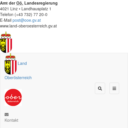
Amt der
Oö.
Landesregierung
4021 Linz • Landhausplatz 1
Telefon (+43 732) 77 20-0
E-Mail
post@ooe.gv.at
www.land-oberoesterreich.gv.at
Land
Oberösterreich
Kontakt