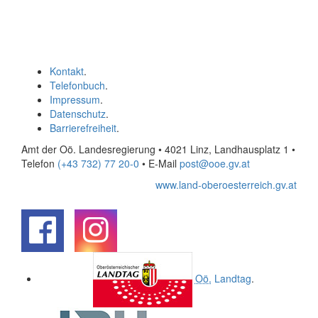
Kontakt
.
Telefonbuch
.
Impressum
.
Datenschutz
.
Barrierefreiheit
.
Amt der Oö. Landesregierung • 4021 Linz, Landhausplatz 1
•
Telefon
(+43 732) 77 20-0
• E-Mail
post@ooe.gv.at
www.land-oberoesterreich.gv.at
.
.
Oö.
Landtag
.