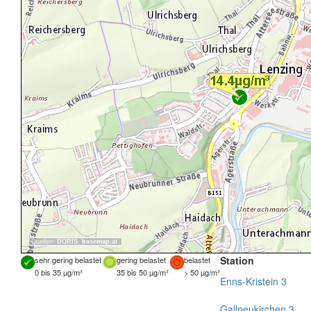
Quellen:
DORIS
,
basemap.at
Station
sehr gering belastet
gering belastet
belastet
0 bis 35 µg/m³
35 bis 50 µg/m³
> 50 µg/m³
Enns-Kristein 3
Gallneukirchen 3