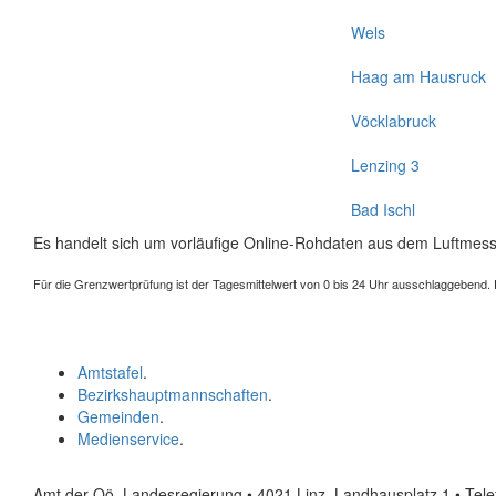
Wels
Haag am Hausruck
Vöcklabruck
Lenzing 3
Bad Ischl
Es handelt sich um vorläufige Online-Rohdaten aus dem Luftmess
Für die Grenzwertprüfung ist der Tagesmittelwert von 0 bis 24 Uhr ausschlaggebend. Der
Amtstafel
.
Bezirkshauptmannschaften
.
Gemeinden
.
Medienservice
.
Amt der Oö. Landesregierung • 4021 Linz, Landhausplatz 1
• Tel