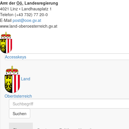
Amt der
Oö.
Landesregierung
4021 Linz • Landhausplatz 1
Telefon (+43 732) 77 20-0
E-Mail
post@ooe.gv.at
www.land-oberoesterreich.gv.at
Accesskeys
Land
Oberösterreich
Schnellsuche
Schnellsuche
Suchen