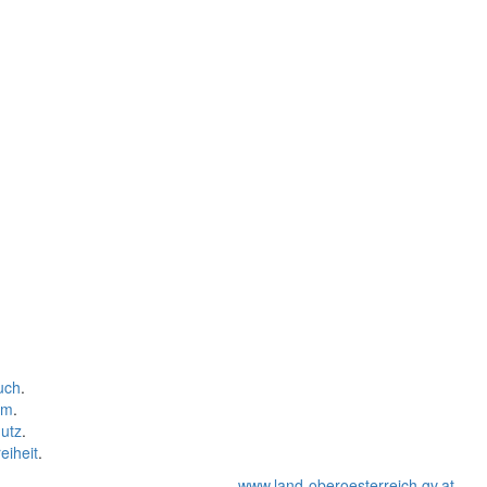
uch
.
um
.
utz
.
eiheit
.
www.land-oberoesterreich.gv.at