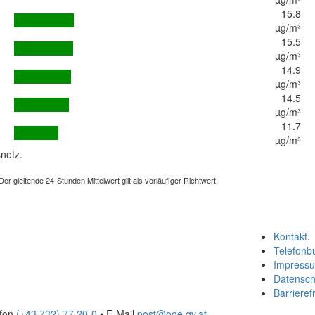
15.8
µg/m³
15.5
µg/m³
14.9
µg/m³
14.5
µg/m³
11.7
µg/m³
netz.
 gleitende 24-Stunden Mittelwert gilt als vorläufiger Richtwert.
Kontakt
.
Telefonb
Impress
Datensch
Barrierefr
efon
(+43 732) 77 20-0
• E-Mail
post@ooe.gv.at