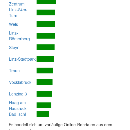
Zentrum
Linz-24er-
Turm
Wels
Linz-
Römerberg
Steyr
Linz-Stadtpark
Traun
Vöcklabruck
Lenzing 3
Haag am
Hausruck
Bad Ischl
Es handelt sich um vorläufige Online-Rohdaten aus dem