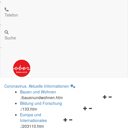
.
Telefon
.
Suche
.
Coronavirus: Aktuelle Informationen
Bauen und Wohnen
Navigationsm
.
/bauenundwohnen.htm
öffnen
Bildung und Forschung
Navigationsmenü
und
.
/133.htm
öffnen
schließen
Europa und
Navigationsmenü
und
Internationales
öffnen
schließen
.
/203110.htm