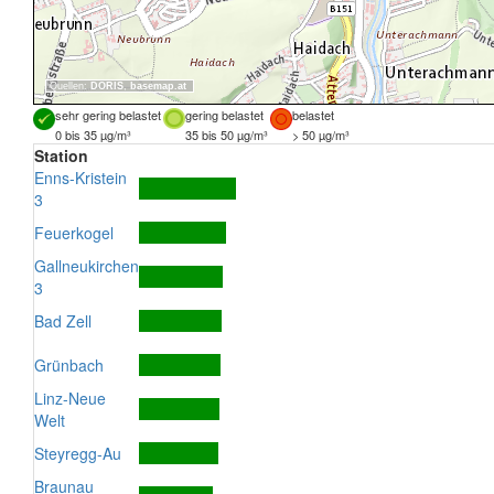
Quellen:
DORIS
,
basemap.at
sehr gering belastet
gering belastet
belastet
0 bis 35 µg/m³
35 bis 50 µg/m³
> 50 µg/m³
Station
Enns-Kristein
3
Feuerkogel
Gallneukirchen
3
Bad Zell
Grünbach
Linz-Neue
Welt
Steyregg-Au
Braunau