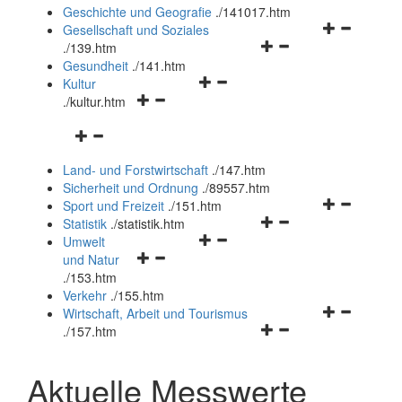
und
Geschichte und Geografie
.
/141017.htm
schließen
Navigationsm
Gesellschaft und Soziales
Navigationsmenü
öffnen
.
/139.htm
öffnen
und
Gesundheit
.
/141.htm
Navigationsmenü
und
schließen
Kultur
Navigationsmenü
öffnen
schließen
.
/kultur.htm
öffnen
und
Navigationsmenü
und
schließen
öffnen
schließen
Land- und Forstwirtschaft
.
/147.htm
und
Sicherheit und Ordnung
.
/89557.htm
schließen
Navigationsm
Sport und Freizeit
.
/151.htm
Navigationsmenü
öffnen
Statistik
.
/statistik.htm
Navigationsmenü
öffnen
und
Umwelt
Navigationsmenü
öffnen
und
schließen
und Natur
öffnen
und
schließen
.
/153.htm
und
schließen
Verkehr
.
/155.htm
schließen
Navigationsm
Wirtschaft, Arbeit und Tourismus
Navigationsmenü
öffnen
.
/157.htm
öffnen
und
und
schließen
Aktuelle Messwerte
schließen