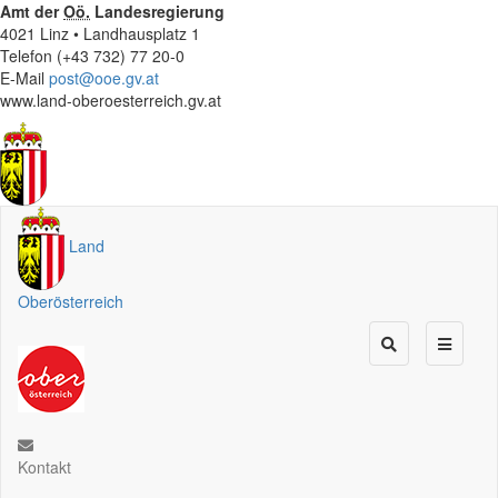
Amt der
Oö.
Landesregierung
4021 Linz • Landhausplatz 1
Telefon (+43 732) 77 20-0
E-Mail
post@ooe.gv.at
www.land-oberoesterreich.gv.at
Land
Oberösterreich
Kontakt