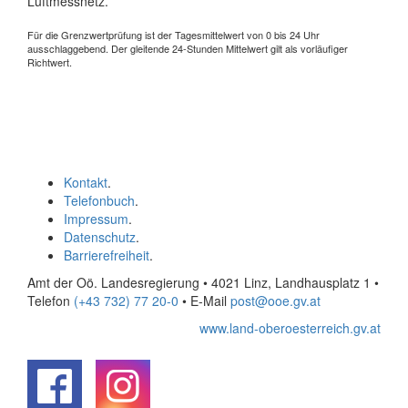
Luftmessnetz.
Für die Grenzwertprüfung ist der Tagesmittelwert von 0 bis 24 Uhr
ausschlaggebend. Der gleitende 24-Stunden Mittelwert gilt als vorläufiger
Richtwert.
Kontakt
.
Telefonbuch
.
Impressum
.
Datenschutz
.
Barrierefreiheit
.
Amt der Oö. Landesregierung • 4021 Linz, Landhausplatz 1
•
Telefon
(+43 732) 77 20-0
• E-Mail
post@ooe.gv.at
www.land-oberoesterreich.gv.at