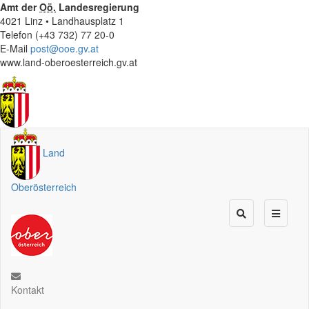
Amt der
Oö.
Landesregierung
4021 Linz • Landhausplatz 1
Telefon (+43 732) 77 20-0
E-Mail
post@ooe.gv.at
www.land-oberoesterreich.gv.at
Land
Oberösterreich
Kontakt