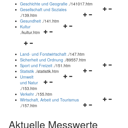
und
Geschichte und Geografie
.
/141017.htm
schließen
Navigationsm
Gesellschaft und Soziales
Navigationsmenü
öffnen
.
/139.htm
öffnen
und
Gesundheit
.
/141.htm
Navigationsmenü
und
schließen
Kultur
Navigationsmenü
öffnen
schließen
.
/kultur.htm
öffnen
und
Navigationsmenü
und
schließen
öffnen
schließen
Land- und Forstwirtschaft
.
/147.htm
und
Sicherheit und Ordnung
.
/89557.htm
schließen
Navigationsm
Sport und Freizeit
.
/151.htm
Navigationsmenü
öffnen
Statistik
.
/statistik.htm
Navigationsmenü
öffnen
und
Umwelt
Navigationsmenü
öffnen
und
schließen
und Natur
öffnen
und
schließen
.
/153.htm
und
schließen
Verkehr
.
/155.htm
schließen
Navigationsm
Wirtschaft, Arbeit und Tourismus
Navigationsmenü
öffnen
.
/157.htm
öffnen
und
und
schließen
Aktuelle Messwerte
schließen