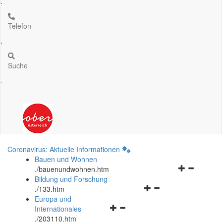
.
Telefon
.
Suche
.
Coronavirus: Aktuelle Informationen
Bauen und Wohnen
Navigationsm
.
/bauenundwohnen.htm
öffnen
Bildung und Forschung
Navigationsmenü
und
.
/133.htm
öffnen
schließen
Europa und
Navigationsmenü
und
Internationales
öffnen
schließen
.
/203110.htm