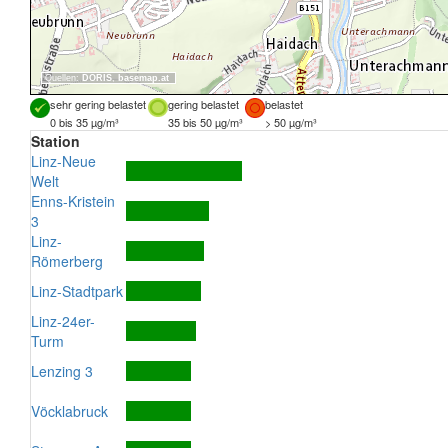
Quellen:
DORIS
,
basemap.at
sehr gering belastet
gering belastet
belastet
0 bis 35 µg/m³
35 bis 50 µg/m³
> 50 µg/m³
Station
Linz-Neue
Welt
Enns-Kristein
3
Linz-
Römerberg
Linz-Stadtpark
Linz-24er-
Turm
Lenzing 3
Vöcklabruck