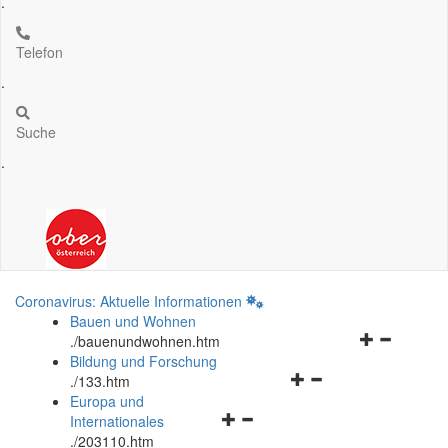
.
Telefon
.
Suche
.
Coronavirus: Aktuelle Informationen
Bauen und Wohnen
Navigationsm
.
/bauenundwohnen.htm
öffnen
Bildung und Forschung
Navigationsmenü
und
.
/133.htm
öffnen
schließen
Europa und
Navigationsmenü
und
Internationales
öffnen
schließen
.
/203110.htm