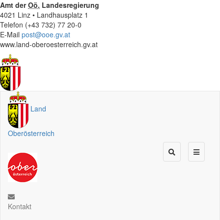
Amt der
Oö.
Landesregierung
4021 Linz • Landhausplatz 1
Telefon (+43 732) 77 20-0
E-Mail
post@ooe.gv.at
www.land-oberoesterreich.gv.at
Land
Oberösterreich
Kontakt