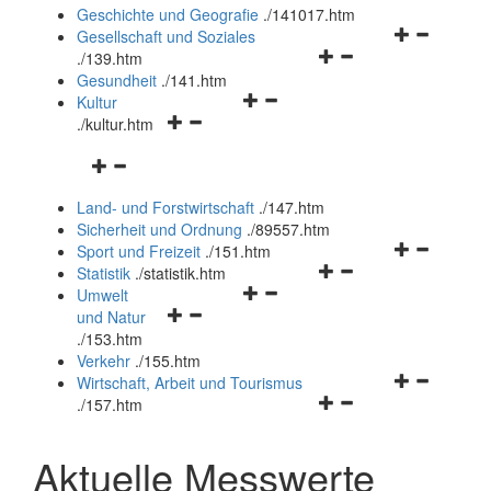
und
Geschichte und Geografie
.
/141017.htm
schließen
Navigationsm
Gesellschaft und Soziales
Navigationsmenü
öffnen
.
/139.htm
öffnen
und
Gesundheit
.
/141.htm
Navigationsmenü
und
schließen
Kultur
Navigationsmenü
öffnen
schließen
.
/kultur.htm
öffnen
und
Navigationsmenü
und
schließen
öffnen
schließen
Land- und Forstwirtschaft
.
/147.htm
und
Sicherheit und Ordnung
.
/89557.htm
schließen
Navigationsm
Sport und Freizeit
.
/151.htm
Navigationsmenü
öffnen
Statistik
.
/statistik.htm
Navigationsmenü
öffnen
und
Umwelt
Navigationsmenü
öffnen
und
schließen
und Natur
öffnen
und
schließen
.
/153.htm
und
schließen
Verkehr
.
/155.htm
schließen
Navigationsm
Wirtschaft, Arbeit und Tourismus
Navigationsmenü
öffnen
.
/157.htm
öffnen
und
und
schließen
Aktuelle Messwerte
schließen