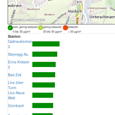
Quellen:
DORIS
,
basemap.at
sehr gering belastet
gering belastet
belastet
0 bis 35 µg/m³
35 bis 50 µg/m³
> 50 µg/m³
Station
Gallneukirchen
3
Steyregg-Au
Enns-Kristein
3
Bad Zell
Linz-24er-
Turm
Linz-Neue
Welt
Grünbach