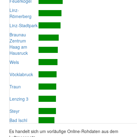
Feuerkogel
Linz-
Römerberg
Linz-Stadtpark
Braunau
Zentrum
Haag am
Hausruck
Wels
Vöcklabruck
Traun
Lenzing 3
Steyr
Bad Ischl
Es handelt sich um vorläufige Online-Rohdaten aus dem