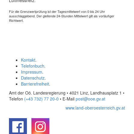
Luftmessnetz.
Für die Grenzwertprüfung ist der Tagesmittelwert von 0 bis 24 Uhr
ausschlaggebend. Der gleitende 24-Stunden Mittelwert gilt als vorläufiger
Richtwert.
Kontakt
.
Telefonbuch
.
Impressum
.
Datenschutz
.
Barrierefreiheit
.
Amt der Oö. Landesregierung • 4021 Linz, Landhausplatz 1
•
Telefon
(+43 732) 77 20-0
• E-Mail
post@ooe.gv.at
www.land-oberoesterreich.gv.at