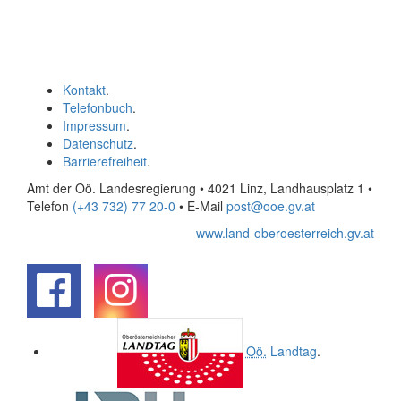
Kontakt
.
Telefonbuch
.
Impressum
.
Datenschutz
.
Barrierefreiheit
.
Amt der Oö. Landesregierung • 4021 Linz, Landhausplatz 1
•
Telefon
(+43 732) 77 20-0
• E-Mail
post@ooe.gv.at
www.land-oberoesterreich.gv.at
.
.
Oö.
Landtag
.