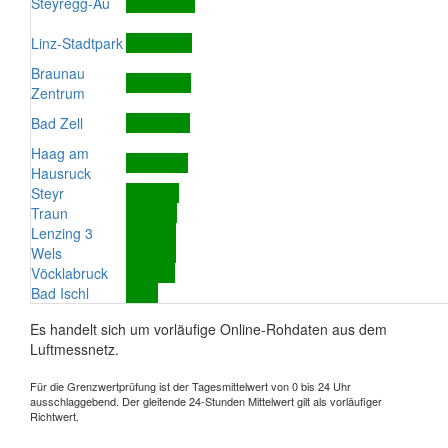
Steyregg-Au
Linz-Stadtpark
Braunau
Zentrum
Bad Zell
Haag am
Hausruck
Steyr
Traun
Lenzing 3
Wels
Vöcklabruck
Bad Ischl
Es handelt sich um vorläufige Online-Rohdaten aus dem
Luftmessnetz.
Für die Grenzwertprüfung ist der Tagesmittelwert von 0 bis 24 Uhr
ausschlaggebend. Der gleitende 24-Stunden Mittelwert gilt als vorläufiger
Richtwert.