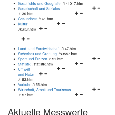
und
Geschichte und Geografie
.
/141017.htm
schließen
Navigationsm
Gesellschaft und Soziales
Navigationsmenü
öffnen
.
/139.htm
öffnen
und
Gesundheit
.
/141.htm
Navigationsmenü
und
schließen
Kultur
Navigationsmenü
öffnen
schließen
.
/kultur.htm
öffnen
und
Navigationsmenü
und
schließen
öffnen
schließen
Land- und Forstwirtschaft
.
/147.htm
und
Sicherheit und Ordnung
.
/89557.htm
schließen
Navigationsm
Sport und Freizeit
.
/151.htm
Navigationsmenü
öffnen
Statistik
.
/statistik.htm
Navigationsmenü
öffnen
und
Umwelt
Navigationsmenü
öffnen
und
schließen
und Natur
öffnen
und
schließen
.
/153.htm
und
schließen
Verkehr
.
/155.htm
schließen
Navigationsm
Wirtschaft, Arbeit und Tourismus
Navigationsmenü
öffnen
.
/157.htm
öffnen
und
und
schließen
Aktuelle Messwerte
schließen