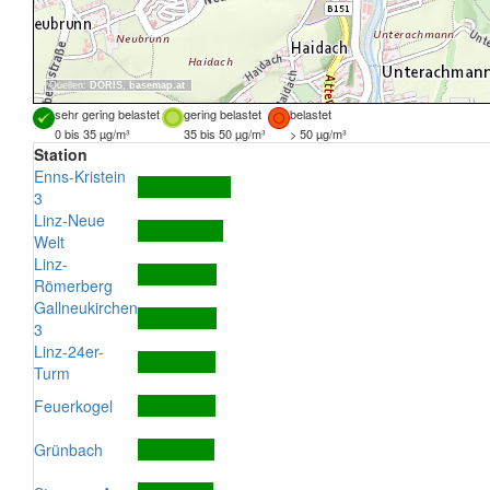
Quellen:
DORIS
,
basemap.at
sehr gering belastet
gering belastet
belastet
0 bis 35 µg/m³
35 bis 50 µg/m³
> 50 µg/m³
Station
Enns-Kristein
3
Linz-Neue
Welt
Linz-
Römerberg
Gallneukirchen
3
Linz-24er-
Turm
Feuerkogel
Grünbach