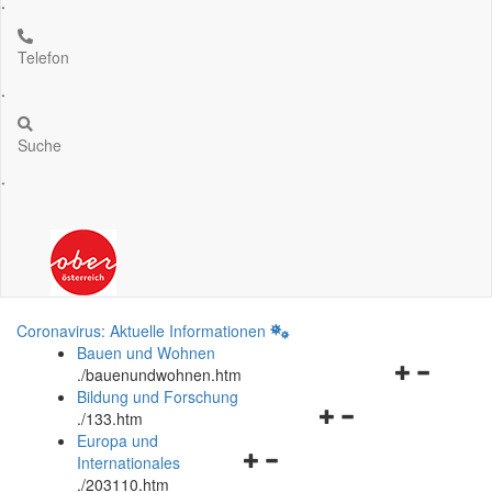
.
Telefon
.
Suche
.
Coronavirus: Aktuelle Informationen
Bauen und Wohnen
Navigationsm
.
/bauenundwohnen.htm
öffnen
Bildung und Forschung
Navigationsmenü
und
.
/133.htm
öffnen
schließen
Europa und
Navigationsmenü
und
Internationales
öffnen
schließen
.
/203110.htm