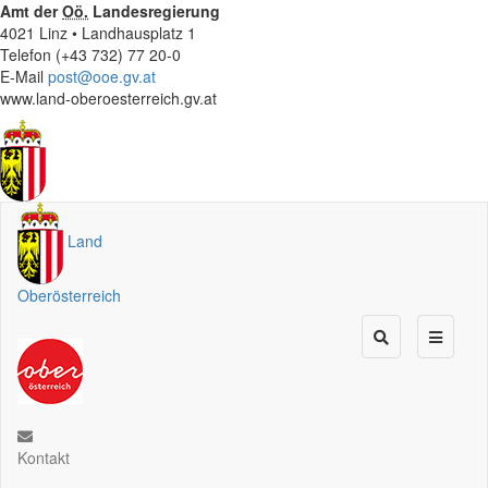
Amt der
Oö.
Landesregierung
4021 Linz • Landhausplatz 1
Telefon (+43 732) 77 20-0
E-Mail
post@ooe.gv.at
www.land-oberoesterreich.gv.at
Land
Oberösterreich
Kontakt