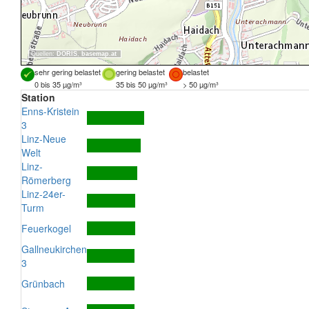
Quellen:
DORIS
,
basemap.at
sehr gering belastet
gering belastet
belastet
0 bis 35 µg/m³
35 bis 50 µg/m³
> 50 µg/m³
Station
Enns-Kristein
3
Linz-Neue
Welt
Linz-
Römerberg
Linz-24er-
Turm
Feuerkogel
Gallneukirchen
3
Grünbach