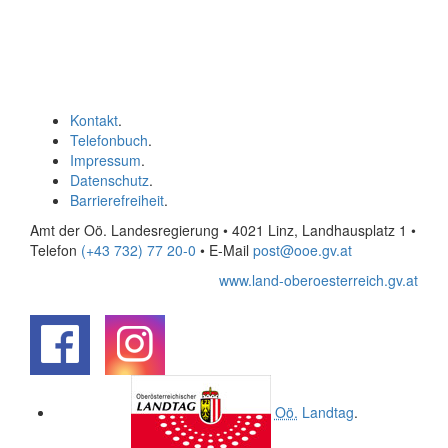
Kontakt
.
Telefonbuch
.
Impressum
.
Datenschutz
.
Barrierefreiheit
.
Amt der Oö. Landesregierung • 4021 Linz, Landhausplatz 1
•
Telefon
(+43 732) 77 20-0
• E-Mail
post@ooe.gv.at
www.land-oberoesterreich.gv.at
.
.
Oö.
Landtag
.