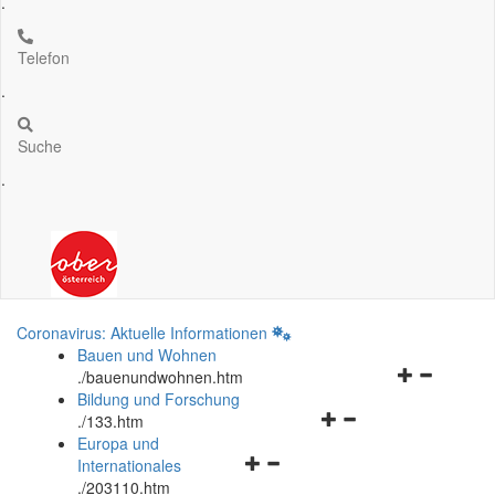
.
Telefon
.
Suche
.
Coronavirus: Aktuelle Informationen
Bauen und Wohnen
Navigationsm
.
/bauenundwohnen.htm
öffnen
Bildung und Forschung
Navigationsmenü
und
.
/133.htm
öffnen
schließen
Europa und
Navigationsmenü
und
Internationales
öffnen
schließen
.
/203110.htm