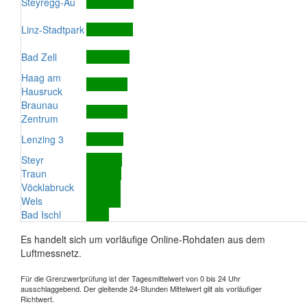
Steyregg-Au
Linz-Stadtpark
Bad Zell
Haag am
Hausruck
Braunau
Zentrum
Lenzing 3
Steyr
Traun
Vöcklabruck
Wels
Bad Ischl
Es handelt sich um vorläufige Online-Rohdaten aus dem
Luftmessnetz.
Für die Grenzwertprüfung ist der Tagesmittelwert von 0 bis 24 Uhr
ausschlaggebend. Der gleitende 24-Stunden Mittelwert gilt als vorläufiger
Richtwert.