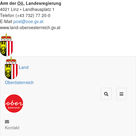
Amt der
Oö.
Landesregierung
4021 Linz • Landhausplatz 1
Telefon (+43 732) 77 20-0
E-Mail
post@ooe.gv.at
www.land-oberoesterreich.gv.at
Land
Oberösterreich
Kontakt