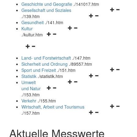
und
Geschichte und Geografie
.
/141017.htm
schließen
Navigationsm
Gesellschaft und Soziales
Navigationsmenü
öffnen
.
/139.htm
öffnen
und
Gesundheit
.
/141.htm
Navigationsmenü
und
schließen
Kultur
Navigationsmenü
öffnen
schließen
.
/kultur.htm
öffnen
und
Navigationsmenü
und
schließen
öffnen
schließen
Land- und Forstwirtschaft
.
/147.htm
und
Sicherheit und Ordnung
.
/89557.htm
schließen
Navigationsm
Sport und Freizeit
.
/151.htm
Navigationsmenü
öffnen
Statistik
.
/statistik.htm
Navigationsmenü
öffnen
und
Umwelt
Navigationsmenü
öffnen
und
schließen
und Natur
öffnen
und
schließen
.
/153.htm
und
schließen
Verkehr
.
/155.htm
schließen
Navigationsm
Wirtschaft, Arbeit und Tourismus
Navigationsmenü
öffnen
.
/157.htm
öffnen
und
und
schließen
Aktuelle Messwerte
schließen