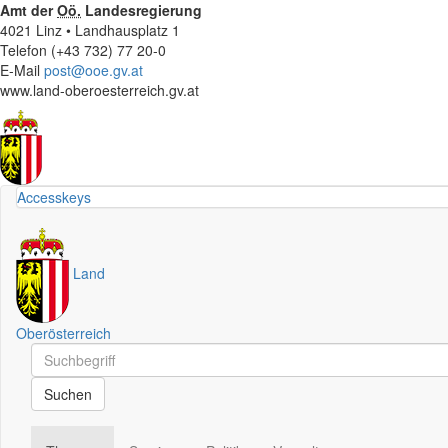
Amt der
Oö.
Landesregierung
4021 Linz • Landhausplatz 1
Telefon (+43 732) 77 20-0
E-Mail
post@ooe.gv.at
www.land-oberoesterreich.gv.at
Accesskeys
Land
Oberösterreich
Schnellsuche
Schnellsuche
Suchen