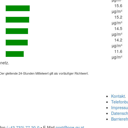
15.6
µg/m³
15.2
µg/m³
14.5
µg/m³
14.2
µg/m³
11.6
µg/m³
netz.
 gleitende 24-Stunden Mittelwert gilt als vorläufiger Richtwert.
Kontakt
.
Telefonb
Impress
Datensch
Barrierefr
efon
(+43 732) 77 20-0
• E-Mail
post@ooe.gv.at