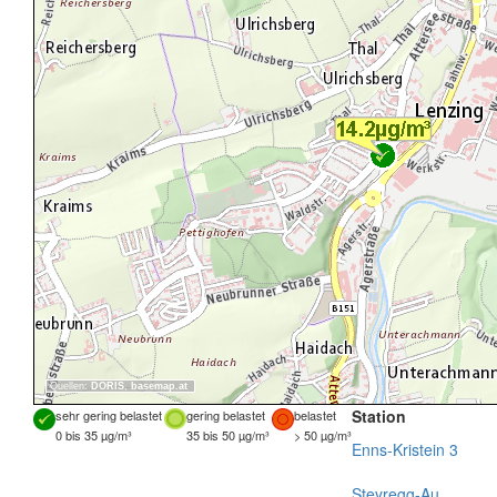
Quellen:
DORIS
,
basemap.at
Station
sehr gering belastet
gering belastet
belastet
0 bis 35 µg/m³
35 bis 50 µg/m³
> 50 µg/m³
Enns-Kristein 3
Steyregg-Au