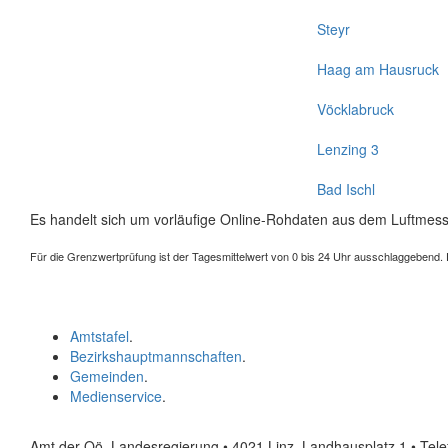
Steyr
Haag am Hausruck
Vöcklabruck
Lenzing 3
Bad Ischl
Es handelt sich um vorläufige Online-Rohdaten aus dem Luftmess
Für die Grenzwertprüfung ist der Tagesmittelwert von 0 bis 24 Uhr ausschlaggebend. Der
Amtstafel
.
Bezirkshauptmannschaften
.
Gemeinden
.
Medienservice
.
Amt der Oö. Landesregierung • 4021 Linz, Landhausplatz 1
• Tel