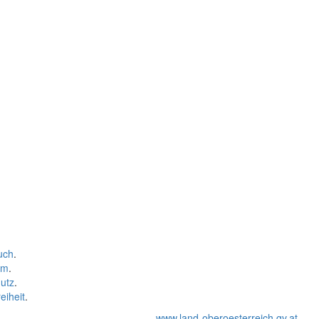
uch
.
um
.
utz
.
eiheit
.
www.land-oberoesterreich.gv.at