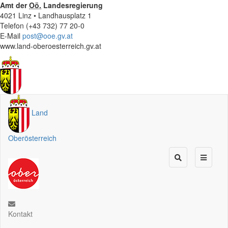
Amt der
Oö.
Landesregierung
4021 Linz • Landhausplatz 1
Telefon (+43 732) 77 20-0
E-Mail
post@ooe.gv.at
www.land-oberoesterreich.gv.at
Land
Oberösterreich
Kontakt