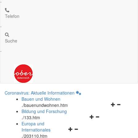
.
Telefon
.
Suche
.
Coronavirus: Aktuelle Informationen
Bauen und Wohnen
Navigationsm
.
/bauenundwohnen.htm
öffnen
Bildung und Forschung
Navigationsmenü
und
.
/133.htm
öffnen
schließen
Europa und
Navigationsmenü
und
Internationales
öffnen
schließen
.
/203110.htm