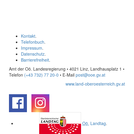
Kontakt
.
Telefonbuch
.
Impressum
.
Datenschutz
.
Barrierefreiheit
.
Amt der Oö. Landesregierung • 4021 Linz, Landhausplatz 1
•
Telefon
(+43 732) 77 20-0
• E-Mail
post@ooe.gv.at
www.land-oberoesterreich.gv.at
.
.
Oö.
Landtag
.