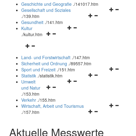
und
Geschichte und Geografie
.
/141017.htm
schließen
Navigationsm
Gesellschaft und Soziales
Navigationsmenü
öffnen
.
/139.htm
öffnen
und
Gesundheit
.
/141.htm
Navigationsmenü
und
schließen
Kultur
Navigationsmenü
öffnen
schließen
.
/kultur.htm
öffnen
und
Navigationsmenü
und
schließen
öffnen
schließen
Land- und Forstwirtschaft
.
/147.htm
und
Sicherheit und Ordnung
.
/89557.htm
schließen
Navigationsm
Sport und Freizeit
.
/151.htm
Navigationsmenü
öffnen
Statistik
.
/statistik.htm
Navigationsmenü
öffnen
und
Umwelt
Navigationsmenü
öffnen
und
schließen
und Natur
öffnen
und
schließen
.
/153.htm
und
schließen
Verkehr
.
/155.htm
schließen
Navigationsm
Wirtschaft, Arbeit und Tourismus
Navigationsmenü
öffnen
.
/157.htm
öffnen
und
und
schließen
Aktuelle Messwerte
schließen