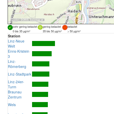
Quellen:
DORIS
,
basemap.at
sehr gering belastet
gering belastet
belastet
0 bis 35 µg/m³
35 bis 50 µg/m³
> 50 µg/m³
Station
Linz-Neue
Welt
Enns-Kristein
3
Linz-
Römerberg
Linz-Stadtpark
Linz-24er-
Turm
Braunau
Zentrum
Wels