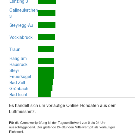
Lenzing 3
Gallneukirchen
3
Steyregg-Au
Vöcklabruck
Traun
Haag am
Hausruck
Steyr
Feuerkogel
Bad Zell
Grünbach
Bad Ischl
Es handelt sich um vorläufige Online-Rohdaten aus dem
Luftmessnetz.
Für die Grenzwertprüfung ist der Tagesmittelwert von 0 bis 24 Uhr
ausschlaggebend. Der gleitende 24-Stunden Mittelwert gilt als vorläufiger
Richtwert.