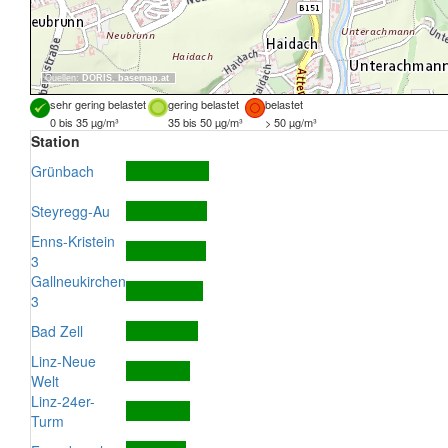
Quellen:
DORIS
,
basemap.at
sehr gering belastet
gering belastet
belastet
0 bis 35 µg/m³
35 bis 50 µg/m³
> 50 µg/m³
Station
Grünbach
Steyregg-Au
Enns-Kristein
3
Gallneukirchen
3
Bad Zell
Linz-Neue
Welt
Linz-24er-
Turm