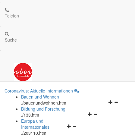
.
Telefon
.
Suche
.
Coronavirus: Aktuelle Informationen
Bauen und Wohnen
Navigationsm
.
/bauenundwohnen.htm
öffnen
Bildung und Forschung
Navigationsmenü
und
.
/133.htm
öffnen
schließen
Europa und
Navigationsmenü
und
Internationales
öffnen
schließen
.
/203110.htm