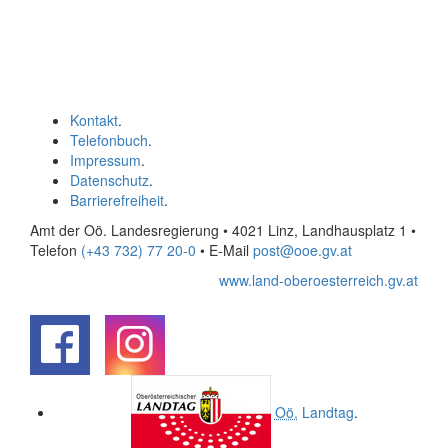
Kontakt
.
Telefonbuch
.
Impressum
.
Datenschutz
.
Barrierefreiheit
.
Amt der Oö. Landesregierung • 4021 Linz, Landhausplatz 1
•
Telefon
(+43 732) 77 20-0
• E-Mail
post@ooe.gv.at
www.land-oberoesterreich.gv.at
.
.
Oö.
Landtag
.