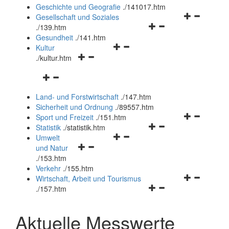
und
Geschichte und Geografie
.
/141017.htm
schließen
Navigationsm
Gesellschaft und Soziales
Navigationsmenü
öffnen
.
/139.htm
öffnen
und
Gesundheit
.
/141.htm
Navigationsmenü
und
schließen
Kultur
Navigationsmenü
öffnen
schließen
.
/kultur.htm
öffnen
und
Navigationsmenü
und
schließen
öffnen
schließen
Land- und Forstwirtschaft
.
/147.htm
und
Sicherheit und Ordnung
.
/89557.htm
schließen
Navigationsm
Sport und Freizeit
.
/151.htm
Navigationsmenü
öffnen
Statistik
.
/statistik.htm
Navigationsmenü
öffnen
und
Umwelt
Navigationsmenü
öffnen
und
schließen
und Natur
öffnen
und
schließen
.
/153.htm
und
schließen
Verkehr
.
/155.htm
schließen
Navigationsm
Wirtschaft, Arbeit und Tourismus
Navigationsmenü
öffnen
.
/157.htm
öffnen
und
und
schließen
Aktuelle Messwerte
schließen