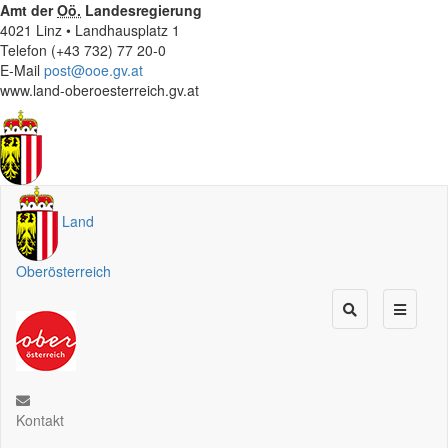
Amt der
Oö.
Landesregierung
4021 Linz • Landhausplatz 1
Telefon (+43 732) 77 20-0
E-Mail
post@ooe.gv.at
www.land-oberoesterreich.gv.at
Land
Oberösterreich
Kontakt