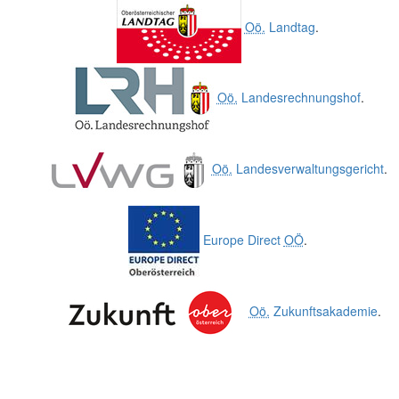
Oö.
Landtag
.
Oö.
Landesrechnungshof
.
Oö.
Landesverwaltungsgericht
.
Europe Direct
OÖ
.
Oö.
Zukunftsakademie
.