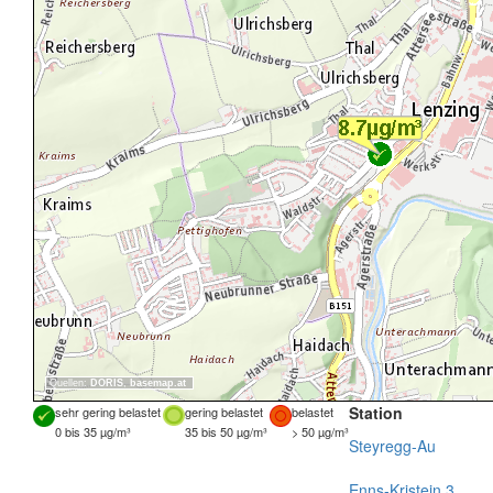
Quellen:
DORIS
,
basemap.at
Station
sehr gering belastet
gering belastet
belastet
0 bis 35 µg/m³
35 bis 50 µg/m³
> 50 µg/m³
Steyregg-Au
Enns-Kristein 3