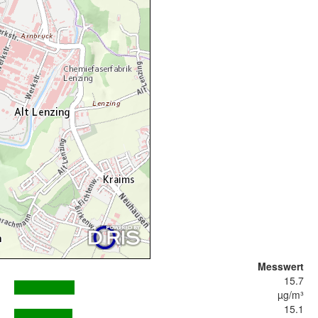
Messwert
15.7
µg/m³
15.1