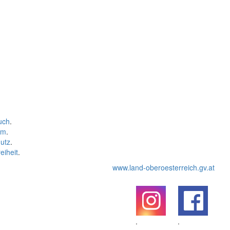
uch
.
um
.
utz
.
eiheit
.
www.land-oberoesterreich.gv.at
.
.