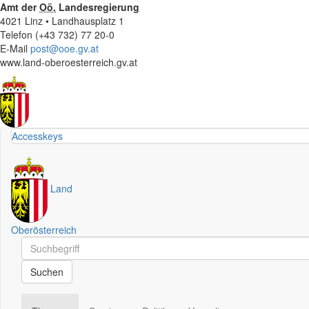
Amt der
Oö.
Landesregierung
4021 Linz • Landhausplatz 1
Telefon (+43 732) 77 20-0
E-Mail
post@ooe.gv.at
www.land-oberoesterreich.gv.at
Accesskeys
Land
Oberösterreich
Schnellsuche
Schnellsuche
Suchen