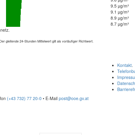
9.5 µg/m³
9.1 µg/m³
8.9 µg/m³
8.7 µg/m³
netz.
 gleitende 24-Stunden Mittelwert gilt als vorläufiger Richtwert.
Kontakt
.
Telefonb
Impress
Datensch
Barrierefr
efon
(+43 732) 77 20-0
• E-Mail
post@ooe.gv.at