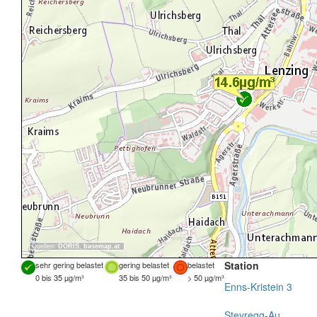
Quellen:
DORIS
,
basemap.at
Station
sehr gering belastet
gering belastet
belastet
0 bis 35 µg/m³
35 bis 50 µg/m³
> 50 µg/m³
Enns-Kristein 3
Steyregg-Au