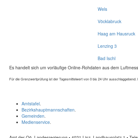
Wels
Vöcklabruck
Haag am Hausruck
Lenzing 3
Bad Ischl
Es handelt sich um vorläufige Online-Rohdaten aus dem Luftmess
Für die Grenzwertprüfung ist der Tagesmittelwert von 0 bis 24 Uhr ausschlaggebend. Der
Amtstafel
.
Bezirkshauptmannschaften
.
Gemeinden
.
Medienservice
.
Amt der Oö. Landesregierung • 4021 Linz, Landhausplatz 1
• Tel