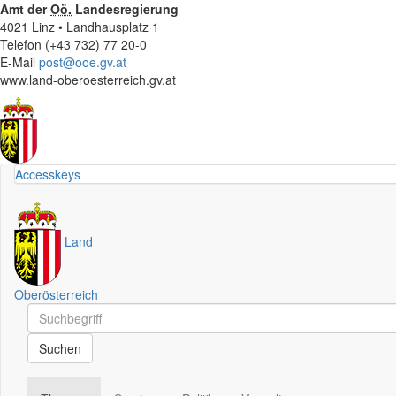
Amt der
Oö.
Landesregierung
4021 Linz • Landhausplatz 1
Telefon (+43 732) 77 20-0
E-Mail
post@ooe.gv.at
www.land-oberoesterreich.gv.at
Accesskeys
Land
Oberösterreich
Schnellsuche
Schnellsuche
Suchen