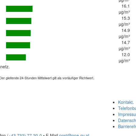
16.1
µg/m³
15.3
µg/m³
14.9
µg/m³
14.7
µg/m³
12.0
µg/m³
netz.
 gleitende 24-Stunden Mittelwert gilt als vorläufiger Richtwert.
Kontakt
.
Telefonb
Impress
Datensch
Barrierefr
efon
(+43 732) 77 20-0
• E-Mail
post@ooe.gv.at