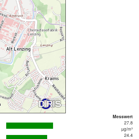
Messwert
27.8
µg/m³
24.4