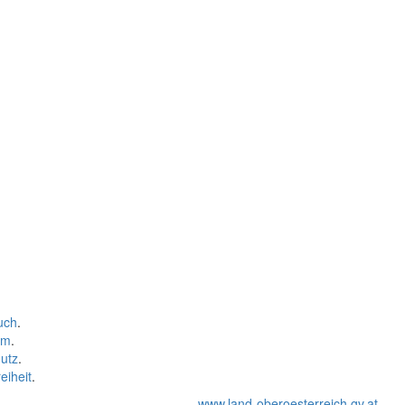
uch
.
um
.
utz
.
eiheit
.
www.land-oberoesterreich.gv.at