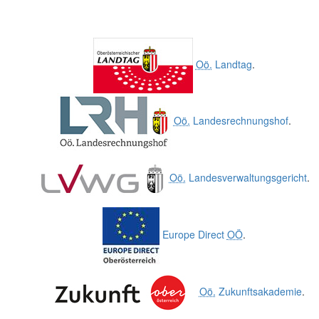
Oö.
Landtag
.
Oö.
Landesrechnungshof
.
Oö.
Landesverwaltungsgericht
.
Europe Direct
OÖ
.
Oö.
Zukunftsakademie
.