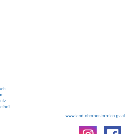
uch
.
um
.
utz
.
eiheit
.
www.land-oberoesterreich.gv.at