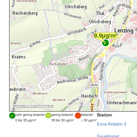
Quellen:
DORIS
,
basemap.at
Station
sehr gering belastet
gering belastet
belastet
0 bis 35 µg/m³
35 bis 50 µg/m³
> 50 µg/m³
Enns-Kristein 3
Feuerkogel