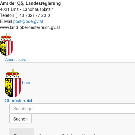
Amt der
Oö.
Landesregierung
4021 Linz • Landhausplatz 1
Telefon (+43 732) 77 20-0
E-Mail
post@ooe.gv.at
www.land-oberoesterreich.gv.at
Accesskeys
Land
Oberösterreich
Schnellsuche
Schnellsuche
Suchen