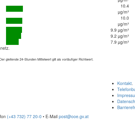
10.4
µg/m³
10.0
µg/m³
9.9 µg/m³
9.2 µg/m³
7.9 µg/m³
netz.
 gleitende 24-Stunden Mittelwert gilt als vorläufiger Richtwert.
Kontakt
.
Telefonb
Impress
Datensch
Barrierefr
efon
(+43 732) 77 20-0
• E-Mail
post@ooe.gv.at