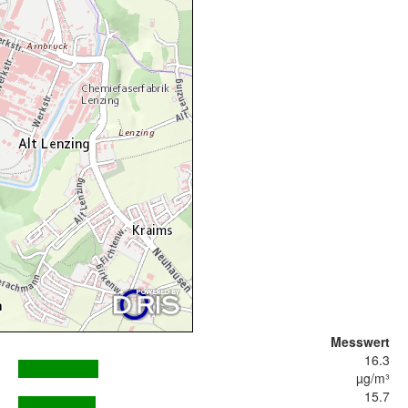
Messwert
16.3
µg/m³
15.7