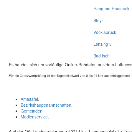
Haag am Hausruck
Steyr
Vöcklabruck
Lenzing 3
Bad Ischl
Es handelt sich um vorläufige Online-Rohdaten aus dem Luftmess
Für die Grenzwertprüfung ist der Tagesmittelwert von 0 bis 24 Uhr ausschlaggebend. Der
Amtstafel
.
Bezirkshauptmannschaften
.
Gemeinden
.
Medienservice
.
Amt der Oö. Landesregierung • 4021 Linz, Landhausplatz 1
• Tel