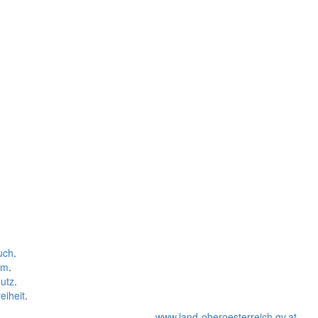
uch
.
um
.
utz
.
eiheit
.
www.land-oberoesterreich.gv.at