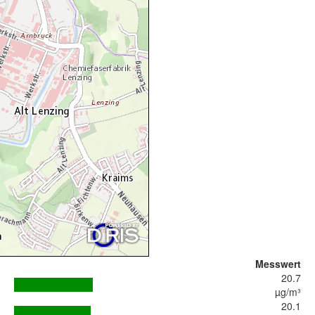
Messwert
20.7
µg/m³
20.1