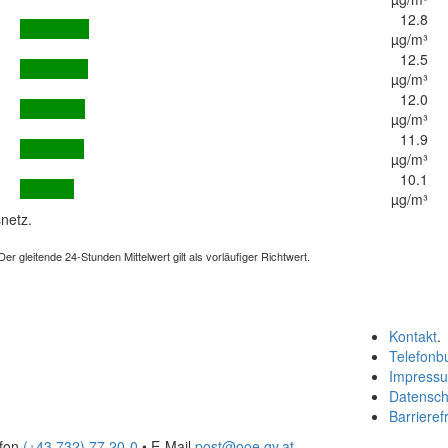
12.8
µg/m³
12.5
µg/m³
12.0
µg/m³
11.9
µg/m³
10.1
µg/m³
netz.
 gleitende 24-Stunden Mittelwert gilt als vorläufiger Richtwert.
Kontakt
.
Telefonb
Impress
Datensch
Barrierefr
efon
(+43 732) 77 20-0
• E-Mail
post@ooe.gv.at