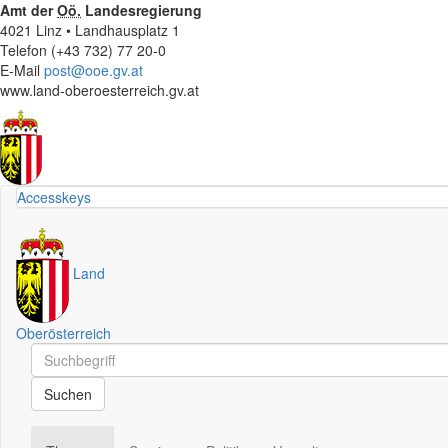
Amt der
Oö.
Landesregierung
4021 Linz • Landhausplatz 1
Telefon (+43 732) 77 20-0
E-Mail
post@ooe.gv.at
www.land-oberoesterreich.gv.at
Accesskeys
Land
Oberösterreich
Schnellsuche
Schnellsuche
Suchen