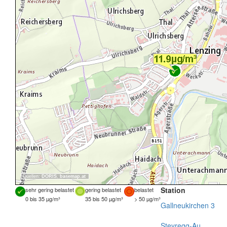
Quellen:
DORIS
,
basemap.at
Station
sehr gering belastet
gering belastet
belastet
0 bis 35 µg/m³
35 bis 50 µg/m³
> 50 µg/m³
Gallneukirchen 3
Steyregg-Au