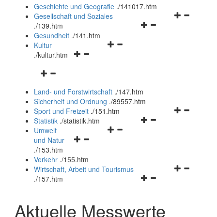
und
Geschichte und Geografie
.
/141017.htm
schließen
Navigationsm
Gesellschaft und Soziales
Navigationsmenü
öffnen
.
/139.htm
öffnen
und
Gesundheit
.
/141.htm
Navigationsmenü
und
schließen
Kultur
Navigationsmenü
öffnen
schließen
.
/kultur.htm
öffnen
und
Navigationsmenü
und
schließen
öffnen
schließen
Land- und Forstwirtschaft
.
/147.htm
und
Sicherheit und Ordnung
.
/89557.htm
schließen
Navigationsm
Sport und Freizeit
.
/151.htm
Navigationsmenü
öffnen
Statistik
.
/statistik.htm
Navigationsmenü
öffnen
und
Umwelt
Navigationsmenü
öffnen
und
schließen
und Natur
öffnen
und
schließen
.
/153.htm
und
schließen
Verkehr
.
/155.htm
schließen
Navigationsm
Wirtschaft, Arbeit und Tourismus
Navigationsmenü
öffnen
.
/157.htm
öffnen
und
und
schließen
Aktuelle Messwerte
schließen