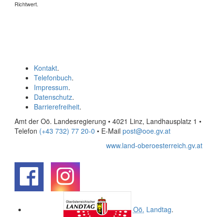
Richtwert.
Kontakt
.
Telefonbuch
.
Impressum
.
Datenschutz
.
Barrierefreiheit
.
Amt der Oö. Landesregierung • 4021 Linz, Landhausplatz 1
•
Telefon
(+43 732) 77 20-0
• E-Mail
post@ooe.gv.at
www.land-oberoesterreich.gv.at
.
.
Oö.
Landtag
.