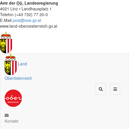
Amt der
Oö.
Landesregierung
4021 Linz • Landhausplatz 1
Telefon (+43 732) 77 20-0
E-Mail
post@ooe.gv.at
www.land-oberoesterreich.gv.at
Land
Oberösterreich
Kontakt