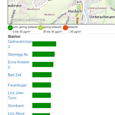
Quellen:
DORIS
,
basemap.at
sehr gering belastet
gering belastet
belastet
0 bis 35 µg/m³
35 bis 50 µg/m³
> 50 µg/m³
Station
Gallneukirchen
3
Steyregg-Au
Enns-Kristein
3
Bad Zell
Feuerkogel
Linz-24er-
Turm
Grünbach
Linz-Neue