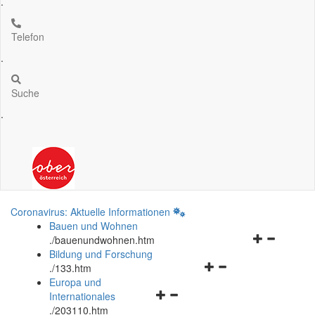
.
Telefon
.
Suche
.
Coronavirus: Aktuelle Informationen
Bauen und Wohnen
Navigationsm
.
/bauenundwohnen.htm
öffnen
Bildung und Forschung
Navigationsmenü
und
.
/133.htm
öffnen
schließen
Europa und
Navigationsmenü
und
Internationales
öffnen
schließen
.
/203110.htm