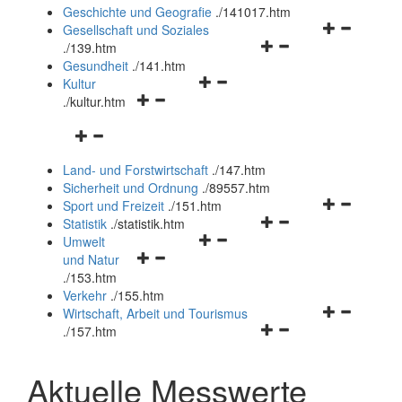
und
Geschichte und Geografie
.
/141017.htm
schließen
Navigationsm
Gesellschaft und Soziales
Navigationsmenü
öffnen
.
/139.htm
öffnen
und
Gesundheit
.
/141.htm
Navigationsmenü
und
schließen
Kultur
Navigationsmenü
öffnen
schließen
.
/kultur.htm
öffnen
und
Navigationsmenü
und
schließen
öffnen
schließen
Land- und Forstwirtschaft
.
/147.htm
und
Sicherheit und Ordnung
.
/89557.htm
schließen
Navigationsm
Sport und Freizeit
.
/151.htm
Navigationsmenü
öffnen
Statistik
.
/statistik.htm
Navigationsmenü
öffnen
und
Umwelt
Navigationsmenü
öffnen
und
schließen
und Natur
öffnen
und
schließen
.
/153.htm
und
schließen
Verkehr
.
/155.htm
schließen
Navigationsm
Wirtschaft, Arbeit und Tourismus
Navigationsmenü
öffnen
.
/157.htm
öffnen
und
und
schließen
Aktuelle Messwerte
schließen