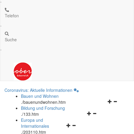
.
Telefon
.
Suche
.
Coronavirus: Aktuelle Informationen
Bauen und Wohnen
Navigationsm
.
/bauenundwohnen.htm
öffnen
Bildung und Forschung
Navigationsmenü
und
.
/133.htm
öffnen
schließen
Europa und
Navigationsmenü
und
Internationales
öffnen
schließen
.
/203110.htm