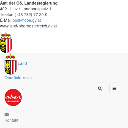
Amt der
Oö.
Landesregierung
4021 Linz • Landhausplatz 1
Telefon (+43 732) 77 20-0
E-Mail
post@ooe.gv.at
www.land-oberoesterreich.gv.at
Land
Oberösterreich
Kontakt