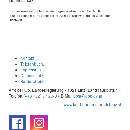
Luftmessnetz.
Für die Grenzwertprüfung ist der Tagesmittelwert von 0 bis 24 Uhr
ausschlaggebend. Der gleitende 24-Stunden Mittelwert gilt als vorläufiger
Richtwert.
Kontakt
.
Telefonbuch
.
Impressum
.
Datenschutz
.
Barrierefreiheit
.
Amt der Oö. Landesregierung • 4021 Linz, Landhausplatz 1
•
Telefon
(+43 732) 77 20-0
• E-Mail
post@ooe.gv.at
www.land-oberoesterreich.gv.at