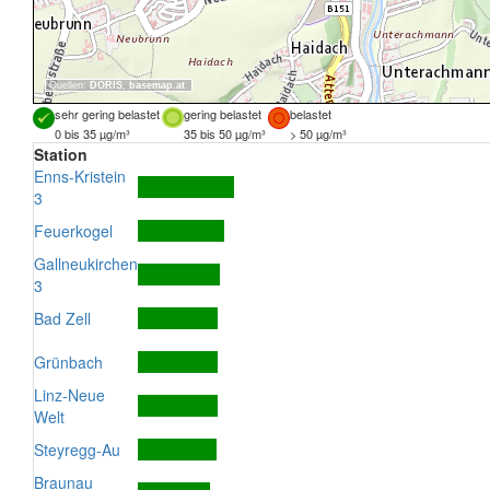
Quellen:
DORIS
,
basemap.at
sehr gering belastet
gering belastet
belastet
0 bis 35 µg/m³
35 bis 50 µg/m³
> 50 µg/m³
Station
Enns-Kristein
3
Feuerkogel
Gallneukirchen
3
Bad Zell
Grünbach
Linz-Neue
Welt
Steyregg-Au
Braunau