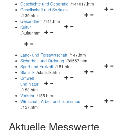
und
Geschichte und Geografie
.
/141017.htm
schließen
Navigationsm
Gesellschaft und Soziales
Navigationsmenü
öffnen
.
/139.htm
öffnen
und
Gesundheit
.
/141.htm
Navigationsmenü
und
schließen
Kultur
Navigationsmenü
öffnen
schließen
.
/kultur.htm
öffnen
und
Navigationsmenü
und
schließen
öffnen
schließen
Land- und Forstwirtschaft
.
/147.htm
und
Sicherheit und Ordnung
.
/89557.htm
schließen
Navigationsm
Sport und Freizeit
.
/151.htm
Navigationsmenü
öffnen
Statistik
.
/statistik.htm
Navigationsmenü
öffnen
und
Umwelt
Navigationsmenü
öffnen
und
schließen
und Natur
öffnen
und
schließen
.
/153.htm
und
schließen
Verkehr
.
/155.htm
schließen
Navigationsm
Wirtschaft, Arbeit und Tourismus
Navigationsmenü
öffnen
.
/157.htm
öffnen
und
und
schließen
Aktuelle Messwerte
schließen