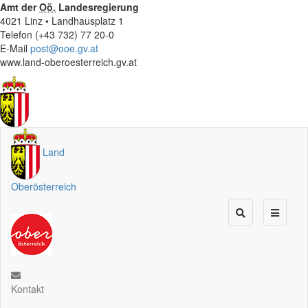
Amt der
Oö.
Landesregierung
4021 Linz • Landhausplatz 1
Telefon (+43 732) 77 20-0
E-Mail
post@ooe.gv.at
www.land-oberoesterreich.gv.at
Land
Oberösterreich
Kontakt