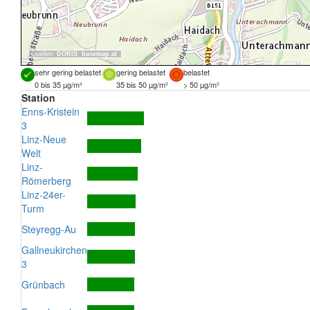
Quellen:
DORIS
,
basemap.at
sehr gering belastet
gering belastet
belastet
0 bis 35 µg/m³
35 bis 50 µg/m³
> 50 µg/m³
Station
Enns-Kristein
3
Linz-Neue
Welt
Linz-
Römerberg
Linz-24er-
Turm
Steyregg-Au
Gallneukirchen
3
Grünbach