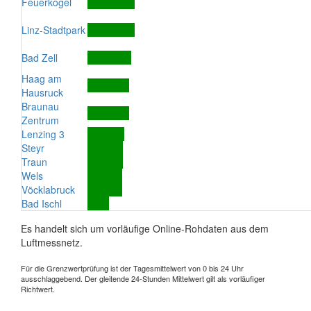
Feuerkogel
Linz-Stadtpark
Bad Zell
Haag am
Hausruck
Braunau
Zentrum
Lenzing 3
Steyr
Traun
Wels
Vöcklabruck
Bad Ischl
Es handelt sich um vorläufige Online-Rohdaten aus dem
Luftmessnetz.
Für die Grenzwertprüfung ist der Tagesmittelwert von 0 bis 24 Uhr
ausschlaggebend. Der gleitende 24-Stunden Mittelwert gilt als vorläufiger
Richtwert.