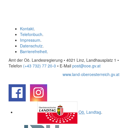
Kontakt
.
Telefonbuch
.
Impressum
.
Datenschutz
.
Barrierefreiheit
.
Amt der Oö. Landesregierung • 4021 Linz, Landhausplatz 1
•
Telefon
(+43 732) 77 20-0
• E-Mail
post@ooe.gv.at
www.land-oberoesterreich.gv.at
.
.
Oö.
Landtag
.