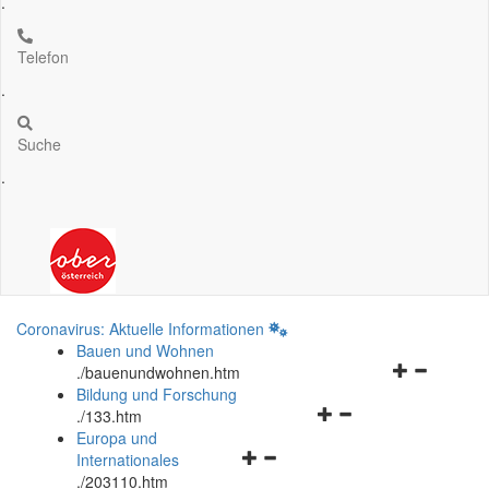
.
Telefon
.
Suche
.
Coronavirus: Aktuelle Informationen
Bauen und Wohnen
Navigationsm
.
/bauenundwohnen.htm
öffnen
Bildung und Forschung
Navigationsmenü
und
.
/133.htm
öffnen
schließen
Europa und
Navigationsmenü
und
Internationales
öffnen
schließen
.
/203110.htm