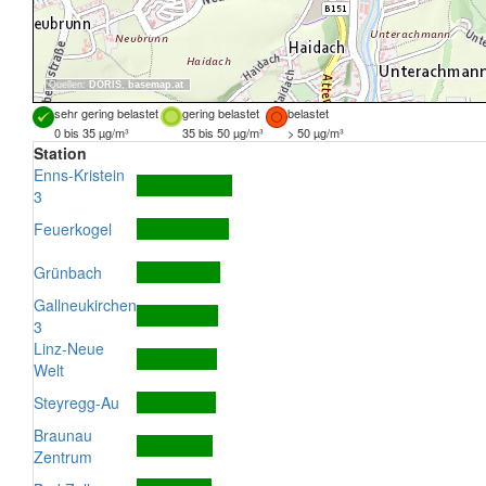
Quellen:
DORIS
,
basemap.at
sehr gering belastet
gering belastet
belastet
0 bis 35 µg/m³
35 bis 50 µg/m³
> 50 µg/m³
Station
Enns-Kristein
3
Feuerkogel
Grünbach
Gallneukirchen
3
Linz-Neue
Welt
Steyregg-Au
Braunau
Zentrum