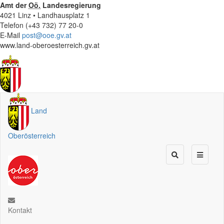
Amt der
Oö.
Landesregierung
4021 Linz • Landhausplatz 1
Telefon (+43 732) 77 20-0
E-Mail
post@ooe.gv.at
www.land-oberoesterreich.gv.at
Land
Oberösterreich
Kontakt