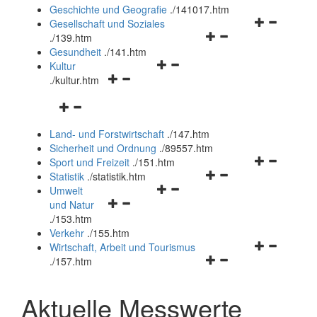
und
Geschichte und Geografie
.
/141017.htm
schließen
Navigationsm
Gesellschaft und Soziales
Navigationsmenü
öffnen
.
/139.htm
öffnen
und
Gesundheit
.
/141.htm
Navigationsmenü
und
schließen
Kultur
Navigationsmenü
öffnen
schließen
.
/kultur.htm
öffnen
und
Navigationsmenü
und
schließen
öffnen
schließen
Land- und Forstwirtschaft
.
/147.htm
und
Sicherheit und Ordnung
.
/89557.htm
schließen
Navigationsm
Sport und Freizeit
.
/151.htm
Navigationsmenü
öffnen
Statistik
.
/statistik.htm
Navigationsmenü
öffnen
und
Umwelt
Navigationsmenü
öffnen
und
schließen
und Natur
öffnen
und
schließen
.
/153.htm
und
schließen
Verkehr
.
/155.htm
schließen
Navigationsm
Wirtschaft, Arbeit und Tourismus
Navigationsmenü
öffnen
.
/157.htm
öffnen
und
und
schließen
Aktuelle Messwerte
schließen