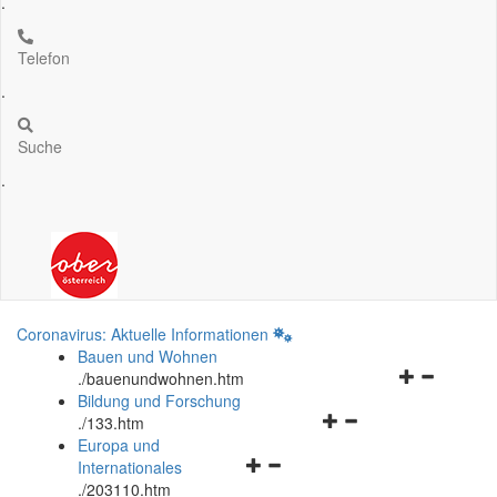
.
Telefon
.
Suche
.
Coronavirus: Aktuelle Informationen
Bauen und Wohnen
Navigationsm
.
/bauenundwohnen.htm
öffnen
Bildung und Forschung
Navigationsmenü
und
.
/133.htm
öffnen
schließen
Europa und
Navigationsmenü
und
Internationales
öffnen
schließen
.
/203110.htm