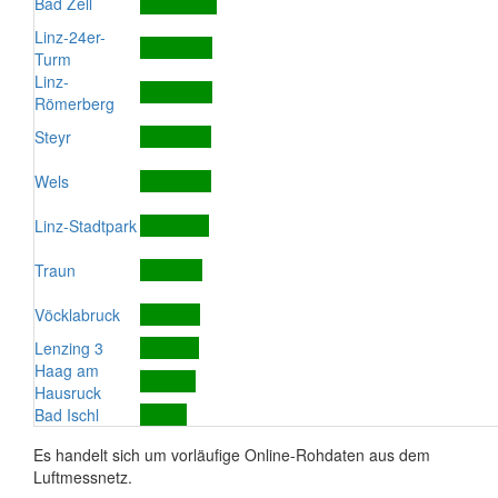
Bad Zell
Linz-24er-
Turm
Linz-
Römerberg
Steyr
Wels
Linz-Stadtpark
Traun
Vöcklabruck
Lenzing 3
Haag am
Hausruck
Bad Ischl
Es handelt sich um vorläufige Online-Rohdaten aus dem
Luftmessnetz.