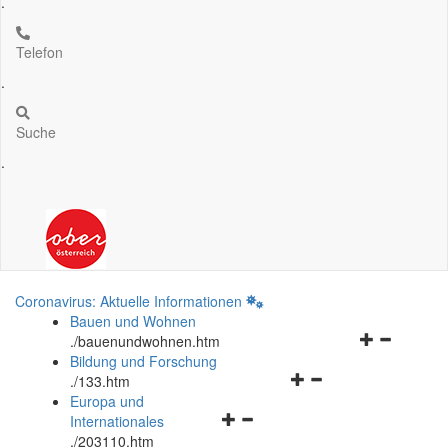
.
Telefon
.
Suche
.
Coronavirus: Aktuelle Informationen
Bauen und Wohnen
Navigationsm
.
/bauenundwohnen.htm
öffnen
Bildung und Forschung
Navigationsmenü
und
.
/133.htm
öffnen
schließen
Europa und
Navigationsmenü
und
Internationales
öffnen
schließen
.
/203110.htm