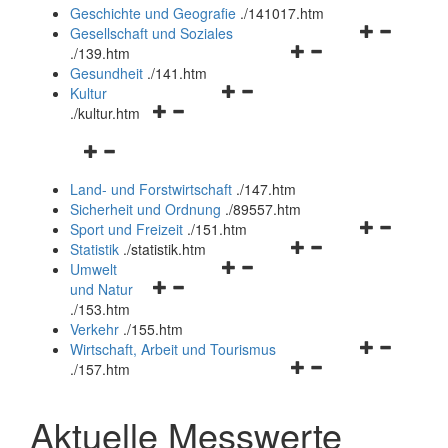
und
Geschichte und Geografie
.
/141017.htm
schließen
Navigationsm
Gesellschaft und Soziales
Navigationsmenü
öffnen
.
/139.htm
öffnen
und
Gesundheit
.
/141.htm
Navigationsmenü
und
schließen
Kultur
Navigationsmenü
öffnen
schließen
.
/kultur.htm
öffnen
und
Navigationsmenü
und
schließen
öffnen
schließen
Land- und Forstwirtschaft
.
/147.htm
und
Sicherheit und Ordnung
.
/89557.htm
schließen
Navigationsm
Sport und Freizeit
.
/151.htm
Navigationsmenü
öffnen
Statistik
.
/statistik.htm
Navigationsmenü
öffnen
und
Umwelt
Navigationsmenü
öffnen
und
schließen
und Natur
öffnen
und
schließen
.
/153.htm
und
schließen
Verkehr
.
/155.htm
schließen
Navigationsm
Wirtschaft, Arbeit und Tourismus
Navigationsmenü
öffnen
.
/157.htm
öffnen
und
und
schließen
Aktuelle Messwerte
schließen