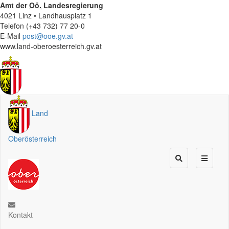
Amt der
Oö.
Landesregierung
4021 Linz • Landhausplatz 1
Telefon (+43 732) 77 20-0
E-Mail
post@ooe.gv.at
www.land-oberoesterreich.gv.at
Land
Oberösterreich
Kontakt