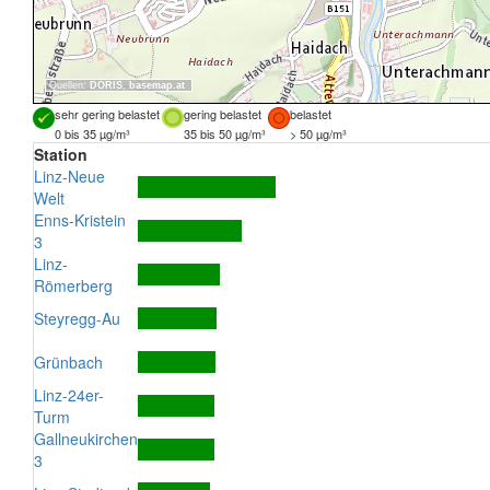
Quellen:
DORIS
,
basemap.at
sehr gering belastet
gering belastet
belastet
0 bis 35 µg/m³
35 bis 50 µg/m³
> 50 µg/m³
Station
Linz-Neue
Welt
Enns-Kristein
3
Linz-
Römerberg
Steyregg-Au
Grünbach
Linz-24er-
Turm
Gallneukirchen
3