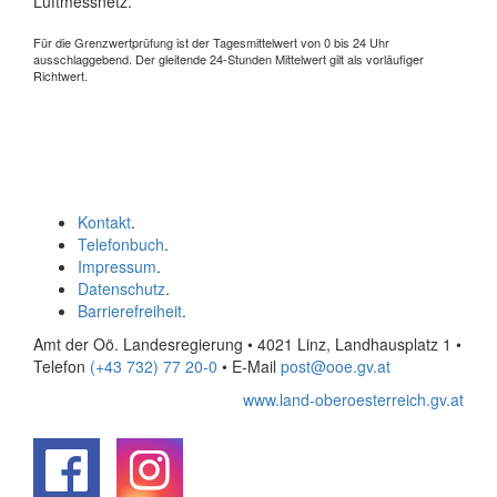
Luftmessnetz.
Für die Grenzwertprüfung ist der Tagesmittelwert von 0 bis 24 Uhr
ausschlaggebend. Der gleitende 24-Stunden Mittelwert gilt als vorläufiger
Richtwert.
Kontakt
.
Telefonbuch
.
Impressum
.
Datenschutz
.
Barrierefreiheit
.
Amt der Oö. Landesregierung • 4021 Linz, Landhausplatz 1
•
Telefon
(+43 732) 77 20-0
• E-Mail
post@ooe.gv.at
www.land-oberoesterreich.gv.at